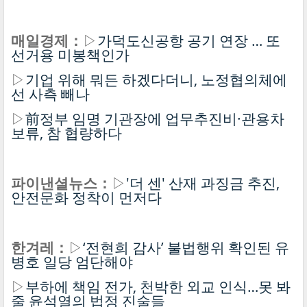
매일경제：
▷
가덕도신공항 공기 연장 … 또
선거용 미봉책인가
▷
기업 위해 뭐든 하겠다더니, 노정협의체에
선 사측 빼나
▷
前정부 임명 기관장에 업무추진비·관용차
보류, 참 협량하다
파이낸셜뉴스：
▷
'더 센' 산재 과징금 추진,
안전문화 정착이 먼저다
한겨레：
▷
‘전현희 감사’ 불법행위 확인된 유
병호 일당 엄단해야
▷
부하에 책임 전가, 천박한 외교 인식…못 봐
줄 윤석열의 법정 진술들