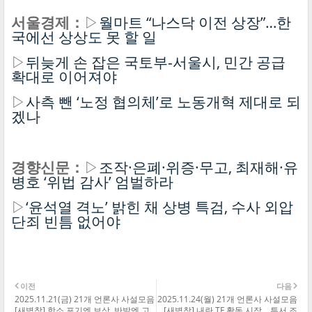
서울경제：
▷
월마트 “나스닥 이전 상장”…한
국에선 상상도 못 할 일
▷
뒤늦게 손 잡은 국토부-서울시, 민간 공급
확대로 이어져야
▷
사측 뺀 ‘노정 협의체’로 노동개혁 제대로 되
겠나
경향신문：
▷
조작·은폐·위증·무고, 최재해·유
병호 ‘위법 감사’ 엄벌하라
▷
‘윤석열 격노’ 밝힌 채 상병 특검, 수사 외압
단죄 빈틈 없어야
이전
다음
2025.11.21(금) 21개 언론사 사설모음
2025.11.24(월) 21개 언론사 사설모음
[새벽창] 항소 포기엔 보상, 반발엔 고
[새벽창] 내란 TF 활동 시작… 투서 조