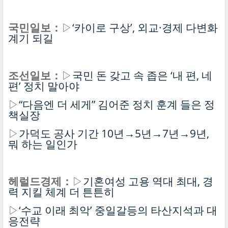
국민일보：
▷
‘카이로 구상’, 외교·경제 다변화
계기 되길
조선일보：
▷
국민 돈 갖고 속 좁은 ‘내 편, 네
편’ 정치 말아야
▷
“다음엔 더 세게” 김어준 정치 훈계 들은 정
책실장
▷
가덕도 공사 기간 10년→5년→7년→9년,
뭐 하는 일인가
헤럴드경제：
▷
기혼여성 고용 역대 최대, 경
력 지킬 체계 더 튼튼히
▷
‘수교 이래 최악’ 중일갈등의 타산지석과 대
응전략