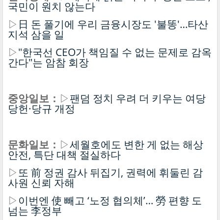
국민이 원치 않는다
▷
日 돈 풀기에 우리 금융시장도 '불똥'…타산
지석 삼을 일
▷
"한국선 CEO가 책임질 수 없는 문제로 감옥
간다"는 암참 회장
중앙일보：
▷
팬덤 정치 우려 더 키우는 여당
당헌·당규 개정
문화일보：
▷
세월호에도 변한 게 없는 해상
안전, 특단 대책 절실하다
▷
또 前 정권 감사 뒤집기, 권력에 휘둘린 감
사원 신뢰 자해
▷
이번엔 使 빼고 ‘노정 협의체’… 勞 편향 도
넘는 李정부