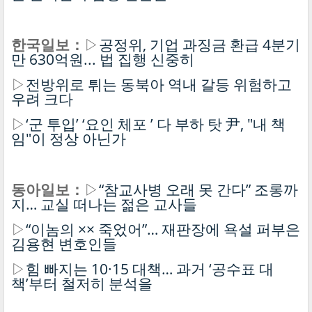
한국일보：
▷
공정위, 기업 과징금 환급 4분기
만 630억원... 법 집행 신중히
▷
전방위로 튀는 동북아 역내 갈등 위험하고
우려 크다
▷
‘군 투입’ ‘요인 체포 ’ 다 부하 탓 尹, "내 책
임"이 정상 아닌가
동아일보：
▷
“참교사병 오래 못 간다” 조롱까
지… 교실 떠나는 젊은 교사들
▷
“이놈의 ×× 죽었어”… 재판장에 욕설 퍼부은
김용현 변호인들
▷
힘 빠지는 10·15 대책… 과거 ‘공수표 대
책’부터 철저히 분석을