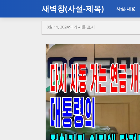
새벽창(사설-제목)
사설-내용
8월 11, 2024의 게시물 표시