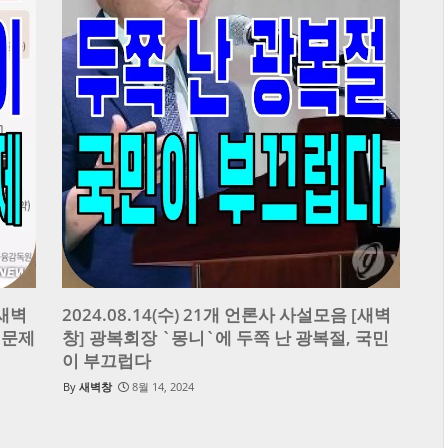
[새벽
2024.08.14(수) 21개 언론사 사설모음 [새벽
 문제
창] 광복회장 `몽니`에 두쪽 난 광복절, 국민
이 부끄럽다
새벽창
8월 14, 2024