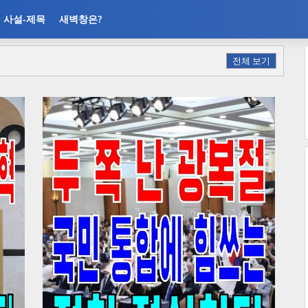
사설-제목
새벽창은?
전체 보기