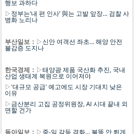
행보 과하다
▷
정부는‘내 편 인사’ 與는 고발 앞장… 검찰 사
병화 노리나
부산일보：
▷
신안 여객선 좌초… 해양 안전
불감증 도지나
한국경제：
▷
태양광 제품 국산화 추진, 국내
산업 생태계 복원으로 이어져야
▷
'대규모 공급' 예고에도 시장 기대치 낮은
이유
▷
금산분리 고집 공정위원장, AI 시대 끝내 외
면할 건가
동아일보：
▷
중-일 갈등 격화… 불똥 안 튀게