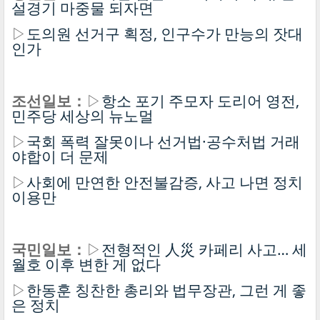
설경기 마중물 되자면
▷
도의원 선거구 획정, 인구수가 만능의 잣대
인가
조선일보：
▷
항소 포기 주모자 도리어 영전,
민주당 세상의 뉴노멀
▷
국회 폭력 잘못이나 선거법·공수처법 거래
야합이 더 문제
▷
사회에 만연한 안전불감증, 사고 나면 정치
이용만
국민일보：
▷
전형적인 人災 카페리 사고… 세
월호 이후 변한 게 없다
▷
한동훈 칭찬한 총리와 법무장관, 그런 게 좋
은 정치