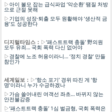
▷
아이 볼모 잡는 급식파업 ‘악순환’ 땜질 처방
으로 근절 못해
▷
기업의 성장·퇴출 모두 원활해야 ‘생산적 금
융’도 성공한다
디지털타임스：
▷
‘패스트트랙 충돌’ 野의원
모두 유죄… 국회 폭력 다신 없어야
▷
경찰에 노조 허용이라니… ‘정치 경찰’ 만들
참인가
세계일보：
▷
‘항소 포기’ 경위 따진 게 ‘항
명’이라니 누가 수긍하겠나
▷
가슴 쓸어내린 여객선 좌초… 바뀌지 않는
안전불감증
▷
‘패스트트랙 충돌’ 1심 벌금형, 국회 폭력은