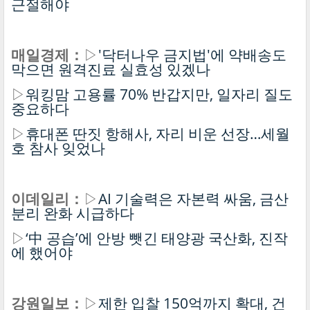
근절해야
매일경제：
▷
'닥터나우 금지법'에 약배송도
막으면 원격진료 실효성 있겠나
▷
워킹맘 고용률 70% 반갑지만, 일자리 질도
중요하다
▷
휴대폰 딴짓 항해사, 자리 비운 선장…세월
호 참사 잊었나
이데일리：
▷
AI 기술력은 자본력 싸움, 금산
분리 완화 시급하다
▷
‘中 공습’에 안방 뺏긴 태양광 국산화, 진작
에 했어야
강원일보：
▷
제한 입찰 150억까지 확대, 건