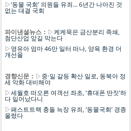
▷
‘동물 국회’ 의원들 유죄… 6년간 나아진 것
없는 대결 국회
파이낸셜뉴스：
▷
케케묵은 금산분리 족쇄,
첨단산업 앞길 막는다
▷
영유아 엄마 46만 일터 떠나, 양육 환경 더
개선을
경향신문：
▷
중·일 갈등 확산 일로, 동북아 정
세 악화 대비해야
▷
세월호 떠오른 여객선 좌초, ‘휴대폰 딴짓’하
다 일어났다니
▷
패스트트랙 충돌 늑장 유죄, ‘동물국회’ 경종
울렸다