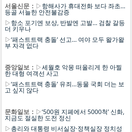
서울신문：
▷
항해사가 휴대전화 보다 좌초…
등골 서늘한 안전불감증
▷
항소 포기엔 보상, 반발엔 고발… 검찰 갈등
더 키우나
▷
‘패스트트랙 충돌’ 선고… 여야 모두 왈가왈
부 자격 없다
중앙일보：
▷
세월호 악몽 떠올리게 한 아찔
한 대형 여객선 사고
▷
‘패스트트랙 충돌’ 유죄…동물 국회 더는 보
고 싶지 않다
문화일보：
▷
‘500원 지폐에서 5000척’ 신화,
지금도 절실한 도전 정신
▷
총리와 대통령 비서실장·정책실장 정치성