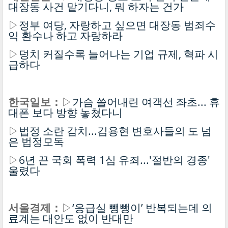
대장동 사건 맡기다니, 뭐 하자는 건가
▷
정부 여당, 자랑하고 싶으면 대장동 범죄수
익 환수나 하고 자랑하라
▷
덩치 커질수록 늘어나는 기업 규제, 혁파 시
급하다
한국일보：
▷
가슴 쓸어내린 여객선 좌초... 휴
대폰 보다 방향 놓쳤다니
▷
법정 소란 감치...김용현 변호사들의 도 넘
은 법정모독
▷
6년 끈 국회 폭력 1심 유죄...'절반의 경종'
울렸다
서울경제：
▷
‘응급실 뺑뺑이’ 반복되는데 의
료계는 대안도 없이 반대만