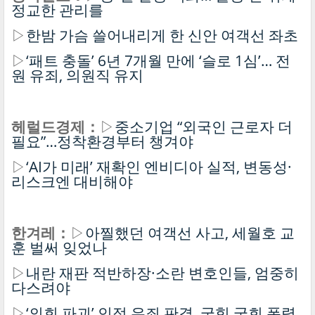
정교한 관리를
▷
한밤 가슴 쓸어내리게 한 신안 여객선 좌초
▷
‘패트 충돌’ 6년 7개월 만에 ‘슬로 1심’… 전
원 유죄, 의원직 유지
헤럴드경제：
▷
중소기업 “외국인 근로자 더
필요”…정착환경부터 챙겨야
▷
‘AI가 미래’ 재확인 엔비디아 실적, 변동성·
리스크엔 대비해야
한겨레：
▷
아찔했던 여객선 사고, 세월호 교
훈 벌써 잊었나
▷
내란 재판 적반하장·소란 변호인들, 엄중히
다스려야
▷
‘의회 파괴’ 인정 유죄 판결, 국힘 국회 폭력