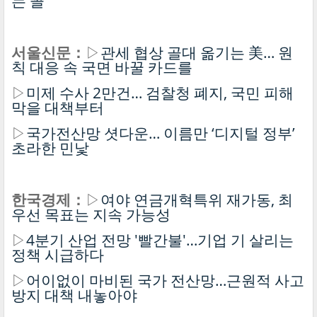
는 꼴
서울신문：
▷
관세 협상 골대 옮기는 美… 원
칙 대응 속 국면 바꿀 카드를
▷
미제 수사 2만건… 검찰청 폐지, 국민 피해
막을 대책부터
▷
국가전산망 셧다운… 이름만 ‘디지털 정부’
초라한 민낯
한국경제：
▷
여야 연금개혁특위 재가동, 최
우선 목표는 지속 가능성
▷
4분기 산업 전망 '빨간불'…기업 기 살리는
정책 시급하다
▷
어이없이 마비된 국가 전산망…근원적 사고
방지 대책 내놓아야