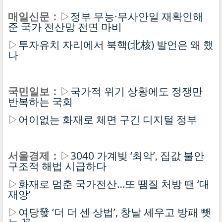
매일신문：
▷
정부 무능·무사안일 재확인해
준 국가 전산망 전면 마비
▷
투자유치 자리에서 북핵(北核) 발언은 왜 했
나
국민일보：
▷
국가적 위기 상황에도 정쟁만
반복하는 국회
▷
어이없는 화재로 체면 구긴 디지털 정부
서울경제：
▷
3040 가계빚 ‘최악’, 집값 불안
구조적 해법 시급하다
▷
화재로 멈춘 국가전산…또 땜질 처방 땐 ‘대
재앙’
▷
여당發 ‘더 더 센 상법’, 창날 세우고 방패 뺏