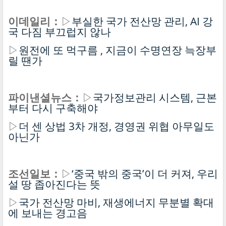
이데일리：
▷
부실한 국가 전산망 관리, AI 강
국 다짐 부끄럽지 않나
▷
원전에 또 먹구름 , 지금이 수명연장 늑장부
릴 땐가
파이낸셜뉴스：
▷
국가정보관리 시스템, 근본
부터 다시 구축해야
▷
더 센 상법 3차 개정, 경영권 위협 아무일도
아닌가
조선일보：
▷
‘중국 밖의 중국’이 더 커져, 우리
설 땅 좁아진다는 뜻
▷
국가 전산망 마비, 재생에너지 무분별 확대
에 보내는 경고음