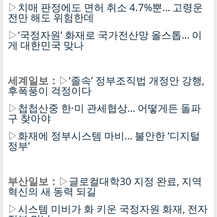
▷
치매 판정에도 면허 취소 4.7%뿐… 고령운
전만 해도 위험한데
▷
‘국정자원’ 화재로 국가전산망 올스톱… 이
게 대한민국 맞나
세계일보：
▷
‘졸속’ 정부조직법 개정안 강행,
후폭풍이 걱정이다
▷
첩첩산중 한·미 관세협상… 어떻게든 돌파
구 찾아야
▷
화재에 정부시스템 마비… 불안한 ‘디지털
정부’
부산일보：
▷
글로컬대학30 지정 완료, 지역
혁신의 새 동력 되길
▷
시스템 미비가 화 키운 국정자원 화재, 전자