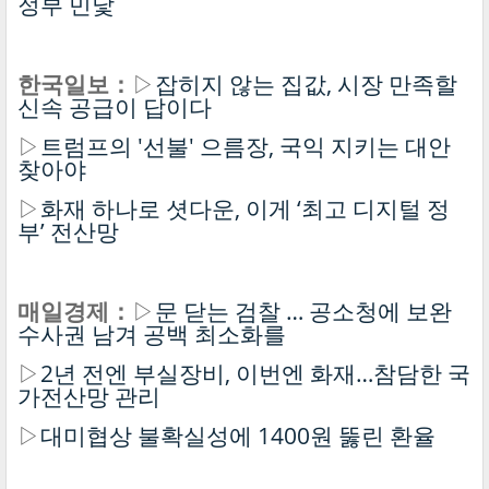
정부 민낯
한국일보：
▷
잡히지 않는 집값, 시장 만족할
신속 공급이 답이다
▷
트럼프의 '선불' 으름장, 국익 지키는 대안
찾아야
▷
화재 하나로 셧다운, 이게 ‘최고 디지털 정
부’ 전산망
매일경제：
▷
문 닫는 검찰 … 공소청에 보완
수사권 남겨 공백 최소화를
▷
2년 전엔 부실장비, 이번엔 화재…참담한 국
가전산망 관리
▷
대미협상 불확실성에 1400원 뚫린 환율