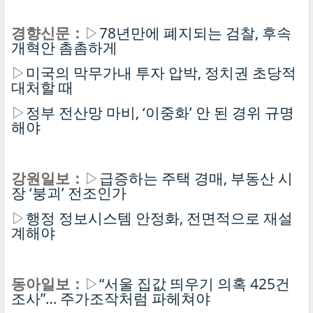
경향신문：
▷
78년만에 폐지되는 검찰, 후속
개혁안 촘촘하게
▷
미국의 막무가내 투자 압박, 정치권 초당적
대처할 때
▷
정부 전산망 마비, ‘이중화’ 안 된 경위 규명
해야
강원일보：
▷
급증하는 주택 경매, 부동산 시
장 ‘붕괴’ 전조인가
▷
행정 정보시스템 안정화, 전면적으로 재설
계해야
동아일보：
▷
“서울 집값 띄우기 의혹 425건
조사”… 주가조작처럼 파헤쳐야