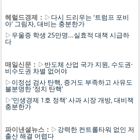
헤럴드경제：
▷
다시 드리우는 ‘트럼프 포비
아’ 그림자, 대비는 충분한가
▷
우울증 학생 25만명...실효적 대책 시급하
다
매일신문：
▷
반도체 산업 국가 지원, 수도권·
비수도권 차별 없어야
▷
이정섭 검사 탄핵, 증거도 부족하고 사유도
불분명한 ‘정치 탄핵’
▷
‘민생경제 1호 정책’ 사과 시장 개방, 대비책
충분한가
파이낸셜뉴스：
▷
강력한 컨트롤타워 없인 저
출산 해결 어렵다