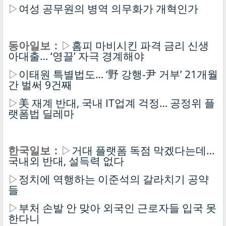
▷
여성 공무원의 병역 의무화가 개혁인가
동아일보：
▷
홈피 마비시킨 파격 금리 신생
아대출… ‘영끌’ 자극 경계해야
▷
이태원 특별법도… ‘野 강행-尹 거부’ 21개월
간 벌써 9건째
▷
美 재계 반대, 국내 IT업계 걱정… 공정위 플
랫폼법 딜레마
한국일보：
▷
거대 플랫폼 독점 막겠다는데…
국내외 반대, 설득력 없다
▷
정치에 역행하는 이준석의 갈라치기 공약
들
▷
부처 손발 안 맞아 외국인 근로자들 입국 못
한다니