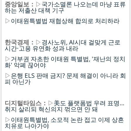
중앙일보：
▷
국가소멸론 나오는데 마냥 표류
하는 저출산 대책 기구
▷
이태원특별법 재협상해 합의로 처리하라
한국경제：
▷
경사노위, AI시대 걸맞게 근로
시간·고용 유연화 성과 내라
▷
거부권 자초한 이태원 특별법, '재난의 정치
화' 악폐 끊어야
▷
은행 ELS 판매 금지? 문제 해결이 아니라 회
피 아닌가
디지털타임스：
▷
美도 플랫폼법 우려 표명…
취지 살리되 혁신의지 꺾으면 안 돼
▷
이태원특별법, 소모적 논란 접고 이제 상흔
치유로 나아가야