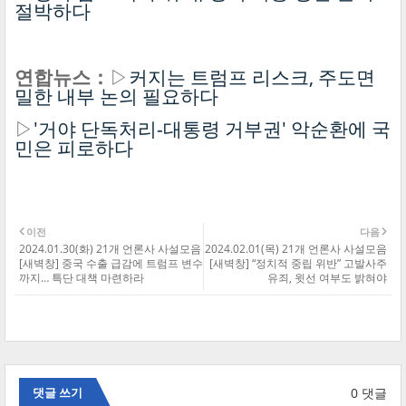
절박하다
연합뉴스：
▷
커지는 트럼프 리스크, 주도면
밀한 내부 논의 필요하다
▷
'거야 단독처리-대통령 거부권' 악순환에 국
민은 피로하다
이전
다음
2024.01.30(화) 21개 언론사 사설모음
2024.02.01(목) 21개 언론사 사설모음
[새벽창] 중국 수출 급감에 트럼프 변수
[새벽창] “정치적 중립 위반” 고발사주
까지… 특단 대책 마련하라
유죄, 윗선 여부도 밝혀야
0 댓글
댓글 쓰기