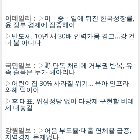
이데일리：
▷
미ㆍ중ㆍ일에 뒤진 한국성장률,
윤 정부 경제에 집중해야
▷
반도체, 10년 새 30배 인력가뭄 경고...강 건
너 불 아니다
국민일보：
▷
野 단독 처리에 거부권 반복, 유
족 슬픔은 누가 헤아리나
▷
어린이집 30% 사라질 위기… 육아 인프라
와해 막아야
▷
李 대표, 위성정당 없이 다당제 구현할 비례
제 내놓길
강원일보：
▷
어음 부도율·대출 연체율 급증,
지역경제 문제없나