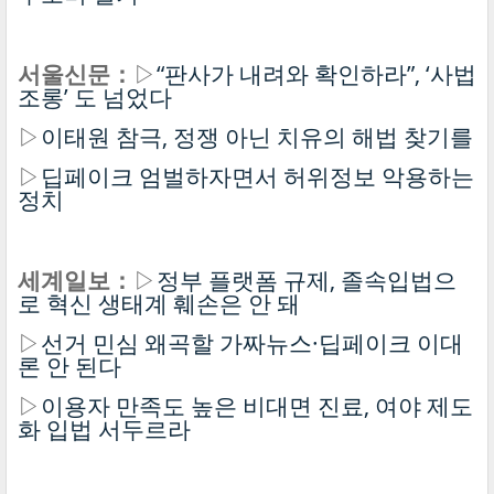
서울신문：
▷
“판사가 내려와 확인하라”, ‘사법
조롱’ 도 넘었다
▷
이태원 참극, 정쟁 아닌 치유의 해법 찾기를
▷
딥페이크 엄벌하자면서 허위정보 악용하는
정치
세계일보：
▷
정부 플랫폼 규제, 졸속입법으
로 혁신 생태계 훼손은 안 돼
▷
선거 민심 왜곡할 가짜뉴스·딥페이크 이대
론 안 된다
▷
이용자 만족도 높은 비대면 진료, 여야 제도
화 입법 서두르라