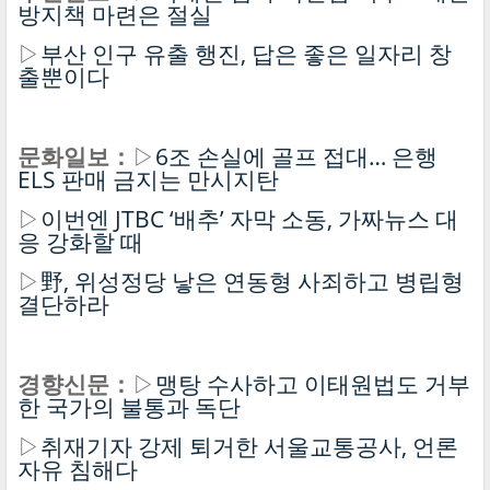
방지책 마련은 절실
▷
부산 인구 유출 행진, 답은 좋은 일자리 창
출뿐이다
문화일보：
▷
6조 손실에 골프 접대… 은행
ELS 판매 금지는 만시지탄
▷
이번엔 JTBC ‘배추’ 자막 소동, 가짜뉴스 대
응 강화할 때
▷
野, 위성정당 낳은 연동형 사죄하고 병립형
결단하라
경향신문：
▷
맹탕 수사하고 이태원법도 거부
한 국가의 불통과 독단
▷
취재기자 강제 퇴거한 서울교통공사, 언론
자유 침해다