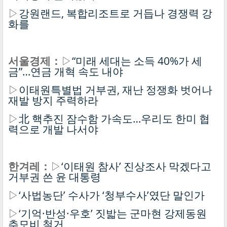
▷
강원랜드, 복합리조트로 거듭나 경쟁력 강
화를
서울경제：
▷
“미래 세대는 소득 40%가 세
금”…연금 개혁 속도 내야
▷
이태원특별법 거부권, 재난 정쟁화 벗어나
재발 방지 주력하라
▷
北 핵추진 잠수함 가속도…우리도 한미 협
력으로 개발 나서야
한겨레：
▷
‘이태원 참사’ 진상조사 막겠다고
거부권 쓴 윤 대통령
▷
‘사법농단’ 수사가 ‘청부수사’였단 말인가
▷
‘기억·반성·우호’ 짓밟는 군마현 강제동원
추모비 철거