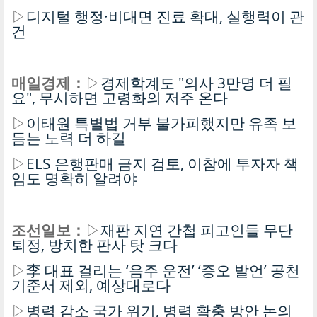
▷
디지털 행정·비대면 진료 확대, 실행력이 관
건
매일경제：
▷
경제학계도 "의사 3만명 더 필
요", 무시하면 고령화의 저주 온다
▷
이태원 특별법 거부 불가피했지만 유족 보
듬는 노력 더 하길
▷
ELS 은행판매 금지 검토, 이참에 투자자 책
임도 명확히 알려야
조선일보：
▷
재판 지연 간첩 피고인들 무단
퇴정, 방치한 판사 탓 크다
▷
李 대표 걸리는 ‘음주 운전’ ‘증오 발언’ 공천
기준서 제외, 예상대로다
▷
병력 감소 국가 위기, 병력 확충 방안 논의