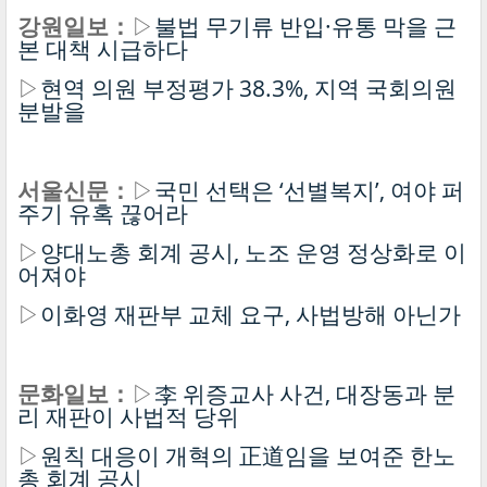
강원일보：
▷
불법 무기류 반입·유통 막을 근
본 대책 시급하다
▷
현역 의원 부정평가 38.3%, 지역 국회의원
분발을
서울신문：
▷
국민 선택은 ‘선별복지’, 여야 퍼
주기 유혹 끊어라
▷
양대노총 회계 공시, 노조 운영 정상화로 이
어져야
▷
이화영 재판부 교체 요구, 사법방해 아닌가
문화일보：
▷
李 위증교사 사건, 대장동과 분
리 재판이 사법적 당위
▷
원칙 대응이 개혁의 正道임을 보여준 한노
총 회계 공시