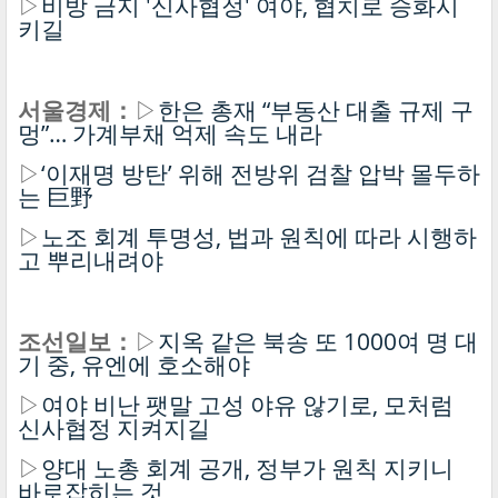
▷
비방 금지 '신사협정' 여야, 협치로 승화시
키길
서울경제：
▷
한은 총재 “부동산 대출 규제 구
멍”… 가계부채 억제 속도 내라
▷
‘이재명 방탄’ 위해 전방위 검찰 압박 몰두하
는 巨野
▷
노조 회계 투명성, 법과 원칙에 따라 시행하
고 뿌리내려야
조선일보：
▷
지옥 같은 북송 또 1000여 명 대
기 중, 유엔에 호소해야
▷
여야 비난 팻말 고성 야유 않기로, 모처럼
신사협정 지켜지길
▷
양대 노총 회계 공개, 정부가 원칙 지키니
바로잡히는 것