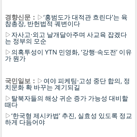
경향신문：
▷
‘홍범도가 대적관 흐린다’는 육
참총장, 반헌법적 궤변이다
▷
자사고·외고 날개달아주며 사교육 잡겠다
는 정부의 모순
▷
의혹투성이 YTN 민영화, ‘강행·속도전’ 이유
가 뭔가
국민일보：
▷
여야 피케팅·고성 중단 합의, 정
치문화 확 바꾸는 계기되길
▷
탈북자들의 해상 귀순 증가 가능성 대비할
때다
▷
‘한국형 제시카법’ 추진, 실효성 있도록 정교
하게 다듬어야