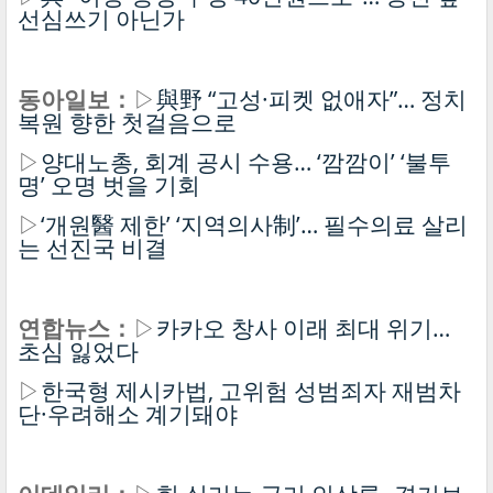
선심쓰기 아닌가
동아일보：
▷
與野 “고성·피켓 없애자”… 정치
복원 향한 첫걸음으로
▷
양대노총, 회계 공시 수용… ‘깜깜이’ ‘불투
명’ 오명 벗을 기회
▷
‘개원醫 제한’ ‘지역의사制’… 필수의료 살리
는 선진국 비결
연합뉴스：
▷
카카오 창사 이래 최대 위기…
초심 잃었다
▷
한국형 제시카법, 고위험 성범죄자 재범차
단·우려해소 계기돼야