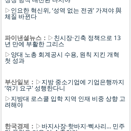
▷
인요한 혁신위, ‘성역 없는 전권’ 가져야 與
체질 바뀐다
파이낸셜뉴스：
▷
친시장·긴축 정책으로 13
년 만에 부활한 그리스
▷
양대 노총 회계공시 수용, 원칙 지킨 개혁
첫 성과
부산일보：
▷
지방 중소기업에 기업은행까지
‘꺾기 요구’ 성행한다니
▷
지방대 로스쿨 입학 지역 인재 비중 상향 고
려해야
한국경제：
▷
바지사장·핫바지·삑사리… 민주