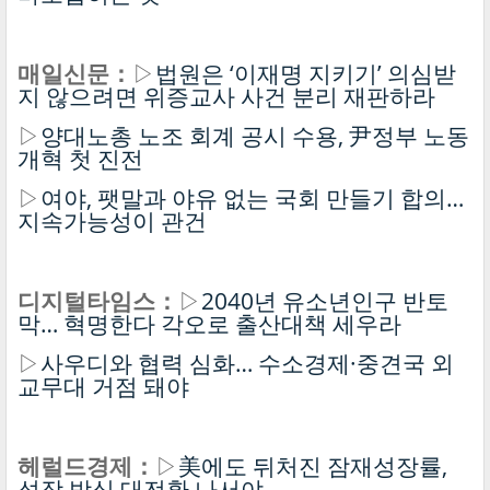
매일신문：
▷
법원은 ‘이재명 지키기’ 의심받
지 않으려면 위증교사 사건 분리 재판하라
▷
양대노총 노조 회계 공시 수용, 尹정부 노동
개혁 첫 진전
▷
여야, 팻말과 야유 없는 국회 만들기 합의…
지속가능성이 관건
디지털타임스：
▷
2040년 유소년인구 반토
막… 혁명한다 각오로 출산대책 세우라
▷
사우디와 협력 심화… 수소경제·중견국 외
교무대 거점 돼야
헤럴드경제：
▷
美에도 뒤처진 잠재성장률,
성장 방식 대전환 나서야