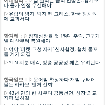
이데일리：
▷
힘 실리는 금리 인상론..경기보
다 물가 안정 우선해야
▷
유럽의 병자' 딱지 뗀 그리스, 한국 정치권
에 교과서다
한겨레：
▷
잠재성장률 첫 1%대 추락, 연구개
발 예산부터 복원해야
▷
여야 ‘피켓·고성 자제’ 신사협정, 협치 물꼬
틀 계기 되길
▷
YTN 지분 매각, 방송 공공성 훼손 우려된다
한국일보：
▷
문어발 확장하다 재벌 구태에
물든 카카오 ‘벤처 신화’
▷
43년 만의 한·사우디 공동선언, 성장·외교
지평 넓히길