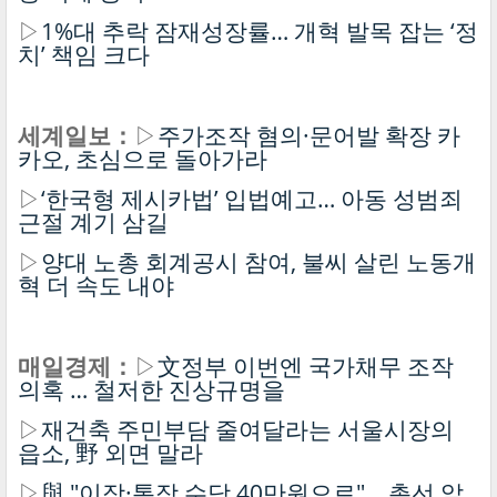
▷
1%대 추락 잠재성장률… 개혁 발목 잡는 ‘정
치’ 책임 크다
세계일보：
▷
주가조작 혐의·문어발 확장 카
카오, 초심으로 돌아가라
▷
‘한국형 제시카법’ 입법예고… 아동 성범죄
근절 계기 삼길
▷
양대 노총 회계공시 참여, 불씨 살린 노동개
혁 더 속도 내야
매일경제：
▷
文정부 이번엔 국가채무 조작
의혹 … 철저한 진상규명을
▷
재건축 주민부담 줄여달라는 서울시장의
읍소, 野 외면 말라
▷
與 "이장·통장 수당 40만원으로"… 총선 앞