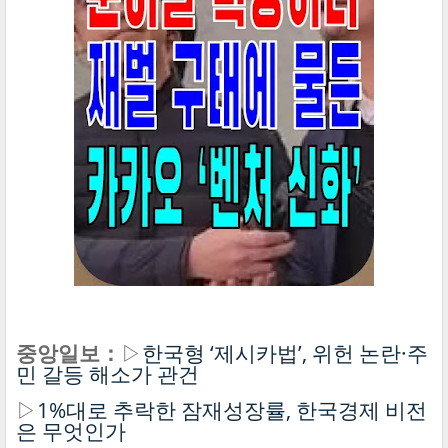
중앙일보：
▷
한국형 ‘제시카법’, 위헌 논란·주
민 갈등 해소가 관건
▷
1%대로 추락한 잠재성장률, 한국경제 비전
은 무엇인가