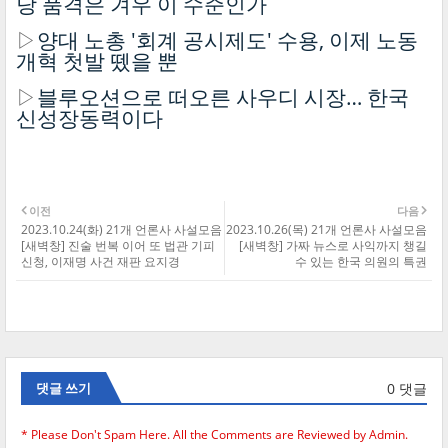
당 품격은 겨우 이 수준인가
▷
양대 노총 '회계 공시제도' 수용, 이제 노동
개혁 첫발 뗐을 뿐
▷
블루오션으로 떠오른 사우디 시장… 한국
신성장동력이다
이전
다음
2023.10.24(화) 21개 언론사 사설모음
2023.10.26(목) 21개 언론사 사설모음
[새벽창] 진술 번복 이어 또 법관 기피
[새벽창] 가짜 뉴스로 사익까지 챙길
신청, 이재명 사건 재판 요지경
수 있는 한국 의원의 특권
0 댓글
댓글 쓰기
* Please Don't Spam Here. All the Comments are Reviewed by Admin.