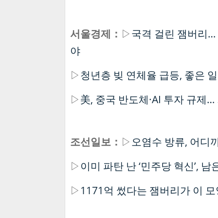
서울경제：
▷
국격 걸린 잼버리…
야
▷
청년층 빚 연체율 급등, 좋은 
▷
美, 중국 반도체·AI 투자 규제
조선일보：
▷
오염수 방류, 어디
▷
이미 파탄 난 ‘민주당 혁신’, 
▷
1171억 썼다는 잼버리가 이 