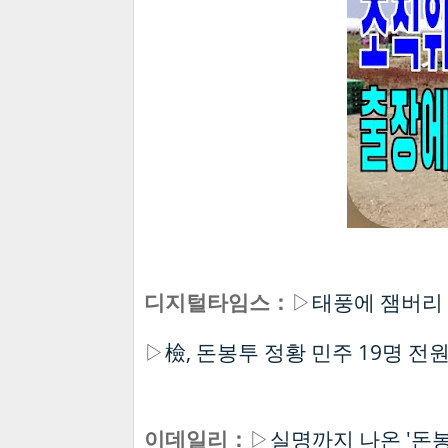
디지털타임스：
▷
태풍에 잼버리 
▷
檢, 돈봉투 정황 민주 19명 
이데일리：
▷
실명까지 나온 '돈봉