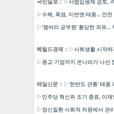
국민일보：
▷
사법입원제 검토, 
▷
수해, 폭염, 이번엔 태풍… 안전
▷
‘잼버리 공무원’ 황당한 외유…
헤럴드경제：
▷
사회생활 시작하
▷
종교·기업까지 온나라가 나선 
매일신문：
▷
‘한반도 관통’ 태풍
▷
민주당 혁신위 조기 종료, 이
▷
정신질환 사회적 차원에서 관