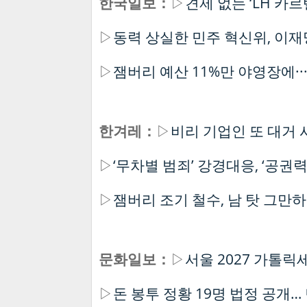
한국일보：
▷
견제 없는 ‘LH 카
▷
동력 상실한 민주 혁신위, 이
▷
잼버리 예산 11%만 야영장에·
한겨레：
▷
비리 기업인 또 대거
▷
‘무차별 범죄’ 강경대응, ‘공권
▷
잼버리 조기 철수, 남 탓 그만
문화일보：
▷
서울 2027 가톨릭
▷
돈 봉투 정황 19명 법정 공개…