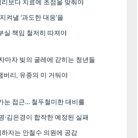
격리보다 치료에 초점을 맞춰야
 지켜낼 ‘과도한 대응’을
 부실 책임 철저히 따져야
자마자 빚의 굴레에 갇히는 청년들
잼버리, 유종의 미 거둬야
 카눈 접근… 철두철미한 대비를
재명·김은경이 합작한 예정된 실패
리하자는 안철수 의원에 공감