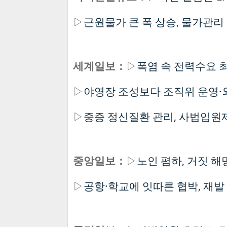
▷
근원물가 큰 폭 상승, 물가관리
세계일보：
▷
폭염 속 전력수요 
▷
야영장 조성보다 조직위 운영·
▷
중증 정신질환 관리, 사법입원
중앙일보：
▷
노인 폄하, 거짓 해
▷
공항·학교에 잇따른 협박, 재발