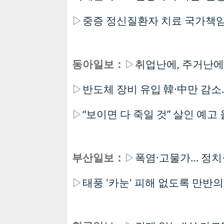
▷
중증 정신질환자 치료 국가책임
동아일보：
▷
취업난에, 주거난에
▷
반도체 장비 유입 韓·中만 감소…
▷
“보이면 다 죽일 것” 살인 예고
부산일보：
▷
폭염·고물가… 정치권
▷
태풍 '카눈' 피해 없도록 만반