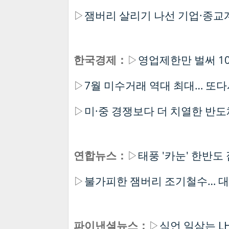
▷
잼버리 살리기 나선 기업·종교
한국경제：
▷
영업제한만 벌써 1
▷
7월 미수거래 역대 최대… 또다
▷
미·중 경쟁보다 더 치열한 반도
연합뉴스：
▷
태풍 '카눈' 한반도
▷
불가피한 잼버리 조기철수… 
파이낸셜뉴스：
▷
식언 일삼는 L