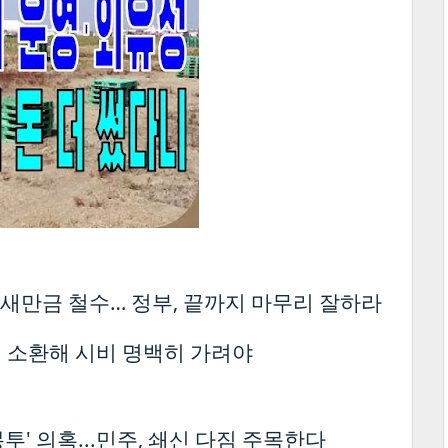
새만금 철수… 정부, 끝까지 마무리 잘하라
전원 소환해 시비 명백히 가려야
투' 의혹...민주, 쇄신 다짐 주목한다