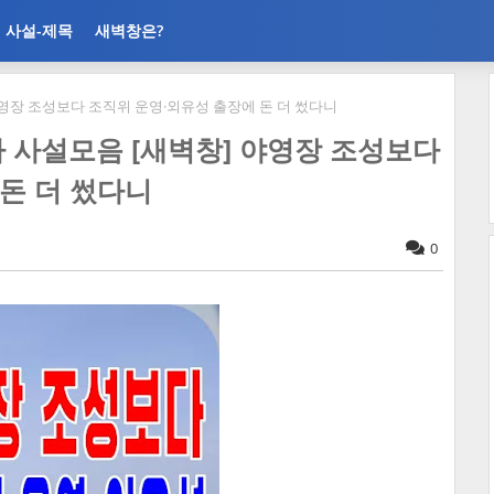
사설-제목
새벽창은?
창] 야영장 조성보다 조직위 운영·외유성 출장에 돈 더 썼다니
 언론사 사설모음 [새벽창] 야영장 조성보다
돈 더 썼다니
0