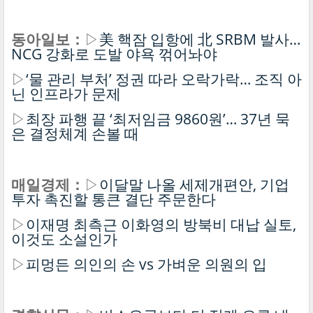
동아일보：
▷
美 핵잠 입항에 北 SRBM 발사…
NCG 강화로 도발 야욕 꺾어놔야
▷
‘물 관리 부처’ 정권 따라 오락가락… 조직 아
닌 인프라가 문제
▷
최장 파행 끝 ‘최저임금 9860원’… 37년 묵
은 결정체계 손볼 때
매일경제：
▷
이달말 나올 세제개편안, 기업
투자 촉진할 통큰 결단 주문한다
▷
이재명 최측근 이화영의 방북비 대납 실토,
이것도 소설인가
▷
피멍든 의인의 손 vs 가벼운 의원의 입