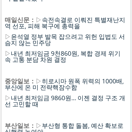
매일신문：
▷
속전속결로 이뤄진 특별재난지
역 선포, 피해 복구에 총력을
▷
윤석열 정부 발목 잡으려고 위헌 입법도 서
슴지 않는 민주당
▷
내년 최저임금 9천860원, 복합 경제 위기
속 고통 분담 차원 결정
중앙일보：
▷
히로시마 원폭 위력의 1000배,
부산에 온 미 전략핵잠수함
▷
내년 최저임금 9860원… 이젠 결정 구조 개
선 고민할 때
부산일보：
▷
부산형 통합 돌봄, 예산 확보로
실행력 높여야