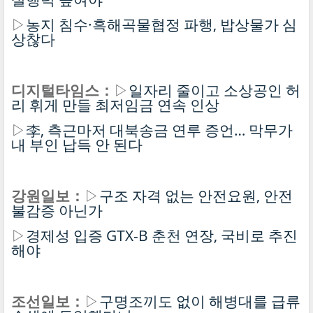
▷
농지 침수·흑해곡물협정 파행, 밥상물가 심
상찮다
디지털타임스：
▷
일자리 줄이고 소상공인 허
리 휘게 만들 최저임금 연속 인상
▷
李, 측근마저 대북송금 연루 증언… 막무가
내 부인 납득 안 된다
강원일보：
▷
구조 자격 없는 안전요원, 안전
불감증 아닌가
▷
경제성 입증 GTX-B 춘천 연장, 국비로 추진
해야
조선일보：
▷
구명조끼도 없이 해병대를 급류