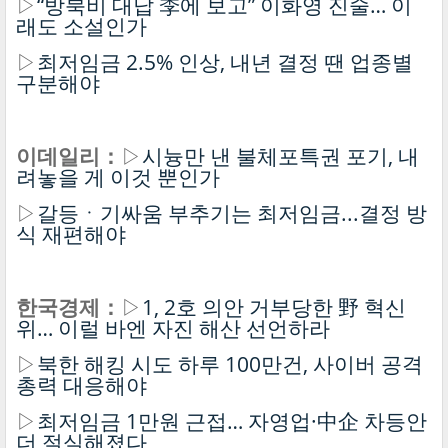
▷
“방북비 대납 李에 보고” 이화영 진술… 이
래도 소설인가
▷
최저임금 2.5% 인상, 내년 결정 땐 업종별
구분해야
이데일리：
▷
시늉만 낸 불체포특권 포기, 내
려놓을 게 이것 뿐인가
▷
갈등ㆍ기싸움 부추기는 최저임금...결정 방
식 재편해야
한국경제：
▷
1, 2호 의안 거부당한 野 혁신
위… 이럴 바엔 자진 해산 선언하라
▷
북한 해킹 시도 하루 100만건, 사이버 공격
총력 대응해야
▷
최저임금 1만원 근접… 자영업·中企 차등안
더 절실해졌다