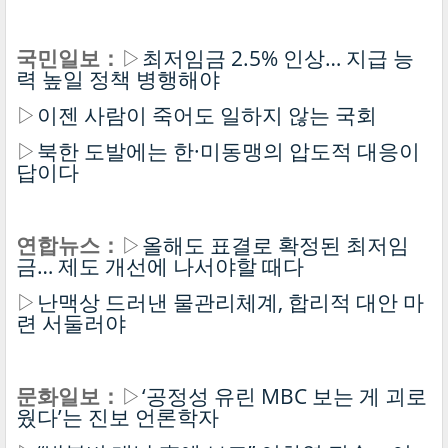
국민일보：
▷
최저임금 2.5% 인상… 지급 능
력 높일 정책 병행해야
▷
이젠 사람이 죽어도 일하지 않는 국회
▷
북한 도발에는 한·미동맹의 압도적 대응이
답이다
연합뉴스：
▷
올해도 표결로 확정된 최저임
금… 제도 개선에 나서야할 때다
▷
난맥상 드러낸 물관리체계, 합리적 대안 마
련 서둘러야
문화일보：
▷
‘공정성 유린 MBC 보는 게 괴로
웠다’는 진보 언론학자