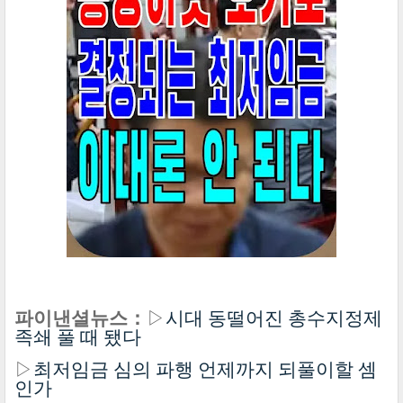
파이낸셜뉴스：
▷
시대 동떨어진 총수지정제
족쇄 풀 때 됐다
▷
최저임금 심의 파행 언제까지 되풀이할 셈
인가