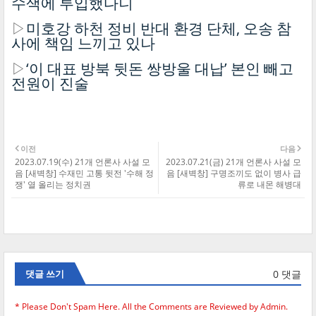
수색에 투입했다니
▷
미호강 하천 정비 반대 환경 단체, 오송 참
사에 책임 느끼고 있나
▷
‘이 대표 방북 뒷돈 쌍방울 대납’ 본인 빼고
전원이 진술
이전
다음
2023.07.19(수) 21개 언론사 사설 모
2023.07.21(금) 21개 언론사 사설 모
음 [새벽창] 수재민 고통 뒷전 '수해 정
음 [새벽창] 구명조끼도 없이 병사 급
쟁' 열 올리는 정치권
류로 내몬 해병대
0 댓글
댓글 쓰기
* Please Don't Spam Here. All the Comments are Reviewed by Admin.