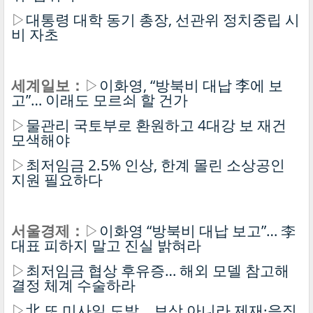
▷
대통령 대학 동기 총장, 선관위 정치중립 시
비 자초
세계일보：
▷
이화영, “방북비 대납 李에 보
고”… 이래도 모르쇠 할 건가
▷
물관리 국토부로 환원하고 4대강 보 재건
모색해야
▷
최저임금 2.5% 인상, 한계 몰린 소상공인
지원 필요하다
서울경제：
▷
이화영 “방북비 대납 보고”… 李
대표 피하지 말고 진실 밝혀라
▷
최저임금 협상 후유증… 해외 모델 참고해
결정 체계 수술하라
▷
北 또 미사일 도발… 보상 아니라 제재·응징