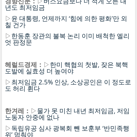
경향신문：
▷
버스요금보다 더 적게 오른 내
년도 최저임금
▷
윤 대통령, 언제까지 ‘힘에 의한 평화’만 외
칠 건가
▷
한동훈 장관의 불복 논리 이미 배척한 엘리
엇 판정문
헤럴드경제：
▷
한미 핵협의 첫발, 잦은 북핵
도발에 실효성 더 높여야
▷
최저임금 2.5% 인상, 소상공인은 이 정도로
도 허리 휜다
한겨레：
▷
물가 못 미친 내년 최저임금, 저임
노동자 안중에 없나
▷
독립유공 심사 광복회 뺀 보훈부 ‘반민족행
위’ 멈춰야