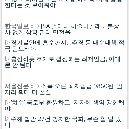
한다는 것 보여줘야
한국일보：
▷
JSA 얼마나 허술하길래… 불상
사 없게 상황 관리 만전을
▷
경기불안에 홍수까지...추경 등 내수대책 적
극 검토돼야
▷
흥정하듯 호가로 결정되는 최저임금, 이대
론 안 된다
서울신문：
▷
소폭 오른 최저임금 9860원, 일
자리 확대 더 절실
▷
‘치수’ 국토부 환원하고, 지자체 책임 강화해
야
▷
수해 법안 27건 방치한 국회, 무슨 할 말 있
나