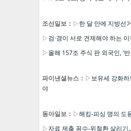
조선일보：
▷
한 달 만에 지방선
▷
검·경이 서로 견제해야 하는 이
▷
올해 157조 주식 판 외국인, 
파이낸셜뉴스：
▷
보유세 강화하되
야
동아일보：
▷
해킹-피싱 명의 도
▷
자료 제출 꼼수-위철환 살리기…