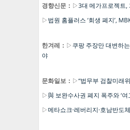
경향신문：
▷
3대 메가프로젝트,
▷
법원 홈플러스 ‘회생 폐지’, M
한겨레：
▷
쿠팡 주장만 대변하는
야
문화일보：
▷
“법무부 검찰미래위 
▷
與 보완수사권 폐지 폭주와 ‘여
▷
메타쇼크·레버리지·호남반도체 