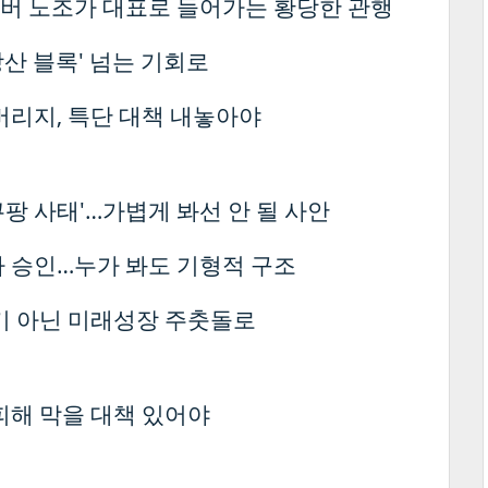
버 노조가 대표로 들어가는 황당한 관행
방산 블록' 넘는 기회로
버리지, 특단 대책 내놓아야
팡 사태'…가볍게 봐선 안 될 사안
 승인…누가 봐도 기형적 구조
기 아닌 미래성장 주춧돌로
피해 막을 대책 있어야