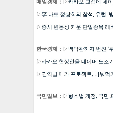
매일경제：
▷
카카오 교섭에 네이
▷
李 나토 정상회의 참석, 유럽 '
▷
증시 변동성 키운 단일종목 레
한국경제：
▷
백악관까지 번진 '쿠
▷
카카오 협상안을 네이버 노조가
▷
권역별 메가 프로젝트, 나눠먹
국민일보：
▷
형소법 개정, 국민 