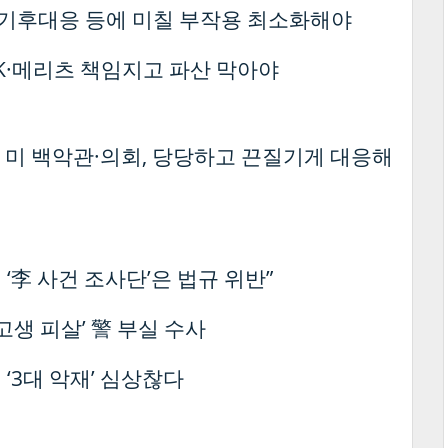
 기후대응 등에 미칠 부작용 최소화해야
BK·메리츠 책임지고 파산 막아야
 미 백악관·의회, 당당하고 끈질기게 대응해
‘李 사건 조사단’은 법규 위반”
고생 피살’ 警 부실 수사
‘3대 악재’ 심상찮다