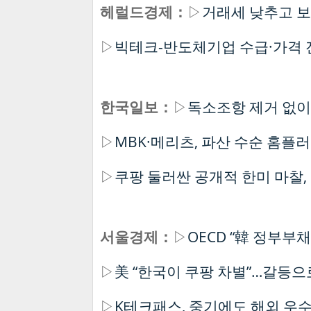
헤럴드경제：
▷
거래세 낮추고 보
▷
빅테크-반도체기업 수급·가격 전
한국일보：
▷
독소조항 제거 없이
▷
MBK·메리츠, 파산 수순 홈플
▷
쿠팡 둘러싼 공개적 한미 마찰,
서울경제：
▷
OECD “韓 정부부채
▷
美 “한국이 쿠팡 차별”…갈등으
▷
K테크패스, 중기에도 해외 우