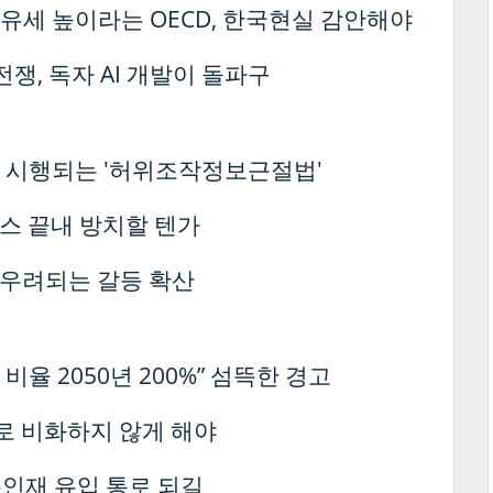
유세 높이라는 OECD, 한국현실 감안해야
쟁, 독자 AI 개발이 돌파구
 시행되는 '허위조작정보근절법'
러스 끝내 방치할 텐가
 우려되는 갈등 확산
 비율 2050년 200%” 섬뜩한 경고
로 비화하지 않게 해야
수인재 유입 통로 되길