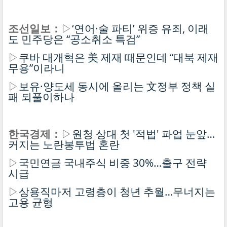
조선일보：
▷
‘연어·술 파티’ 위증 유죄, 이래
도 민주당은 “공소취소 특검”
▷
쿠바 대개혁은 美 제재 때문인데 “대북 제재
무용”이라니
▷
보유·양도세 동시에 올리는 文정부 정책 실
패 되풀이하나
한국경제：
▷
원청 상대 첫 '적법' 파업 눈앞…
커지는 노란봉투법 혼란
▷
국민연금 국내주식 비중 30%…출구 전략
시급
▷
상용직마저 고령층이 청년 추월…무너지는
고용 균형