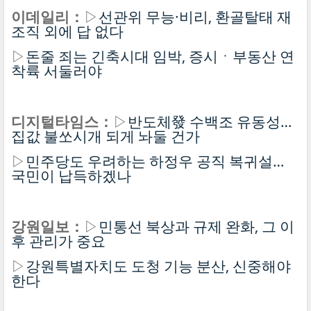
이데일리：
▷
선관위 무능·비리, 환골탈태 재
조직 외에 답 없다
▷
돈줄 죄는 긴축시대 임박, 증시ㆍ부동산 연
착륙 서둘러야
디지털타임스：
▷
반도체發 수백조 유동성…
집값 불쏘시개 되게 놔둘 건가
▷
민주당도 우려하는 하정우 공직 복귀설…
국민이 납득하겠나
강원일보：
▷
민통선 북상과 규제 완화, 그 이
후 관리가 중요
▷
강원특별자치도 도청 기능 분산, 신중해야
한다