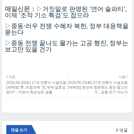
매일신문：
▷
거짓말로 판명된 '연어 술파티',
이제 '조작 기소 특검'도 접으라
▷
중동·러우 전쟁 수혜자 북한, 정부 대응책을
묻는다
▷
중동 전쟁 끝나도 물가는 고공 행진, 정부는
보고만 있을 건가
이전
다음
2026.06.20(토) 21개 언론사 사설모음
2026.06.23(화) 21개 언론사 사설모음
[새벽창] 李, 트럼프에 “北 제재 실효성
[새벽창] 한성숙 청문회도 증인·참고인
없다”… 이란식 先보상은 금물
0… 검증 포기 아닌가
0 댓글
댓글 쓰기