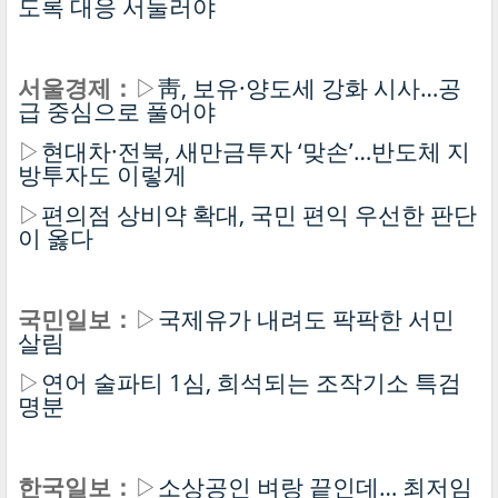
도록 대응 서둘러야
서울경제：
▷
靑, 보유·양도세 강화 시사…공
급 중심으로 풀어야
▷
현대차·전북, 새만금투자 ‘맞손’…반도체 지
방투자도 이렇게
▷
편의점 상비약 확대, 국민 편익 우선한 판단
이 옳다
국민일보：
▷
국제유가 내려도 팍팍한 서민
살림
▷
연어 술파티 1심, 희석되는 조작기소 특검
명분
한국일보：
▷
소상공인 벼랑 끝인데… 최저임