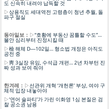
도 신속히 내려야 납득할 것
▷
상용직도 세대역전 고령층이 청년 추월, 돌
파구 절실
동아일보：
▷
“호황에 부동산 꿈틀할 수도”…
불안 심리부터 진정시킬 때
▷
檢 해체 D―102일… 형소법 개정은 아직도
공전 중
▷
靑 3실장 유임, 수석급 개편… 2년 차부턴 진
짜 성과 보여 줘야
한겨레：
▷
선관위 개혁 ‘개헌론’ 부상, 여야 구
체적 입장 내놓아야
▷
‘연어 술파티’가 가린 이화영 1심 본질은 검
찰 공소권 남용