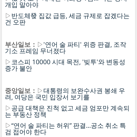
개입 말아야
▷
반도체發 집값 급등, 세금 규제로 잡겠다는
건 오판
부산일보：
▷
'연어 술 파티' 위증 판결, 조작
기소 프레임 무너졌다
▷
코스피 10000 시대 목전, '빚투'와 변동성
증가 불안
중앙일보：
▷
대통령의 보완수사권 봉쇄 우
려, 여당은 국민 입장서 보기를
▷
공급 대책은 진척 없고 세금 엄포만 계속되
는 부동산 정책
▷
“연어 술 파티는 허위” 판결…공소 취소 특
검 접어야 한다