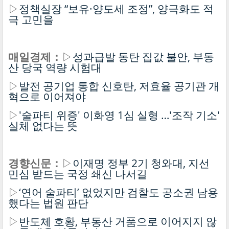
▷
정책실장 “보유·양도세 조정”, 양극화도 적
극 고민을
매일경제：
▷
성과급발 동탄 집값 불안, 부동
산 당국 역량 시험대
▷
발전 공기업 통합 신호탄, 저효율 공기관 개
혁으로 이어져야
▷
'술파티 위증' 이화영 1심 실형 …'조작 기소'
실체 없다는 뜻
경향신문：
▷
이재명 정부 2기 청와대, 지선
민심 받드는 국정 쇄신 나서길
▷
‘연어 술파티’ 없었지만 검찰도 공소권 남용
했다는 법원 판단
▷
반도체 호황, 부동산 거품으로 이어지지 않