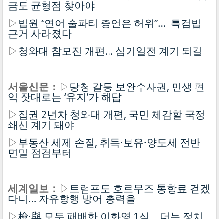
금도 균형점 찾아야
▷
법원 “연어 술파티 증언은 허위”… 특검법
근거 사라졌다
▷
청와대 참모진 개편… 심기일전 계기 되길
서울신문：
▷
당청 갈등 보완수사권, 민생 편
익 잣대로는 ‘유지’가 해답
▷
집권 2년차 청와대 개편, 국민 체감할 국정
쇄신 계기 돼야
▷
부동산 세제 손질, 취득·보유·양도세 전반
면밀 점검부터
세계일보：
▷
트럼프도 호르무즈 통항료 걷겠
다니… 자유항행 방어 총력을
▷
檢·與 모두 패배한 이화영 1심… 더는 정치