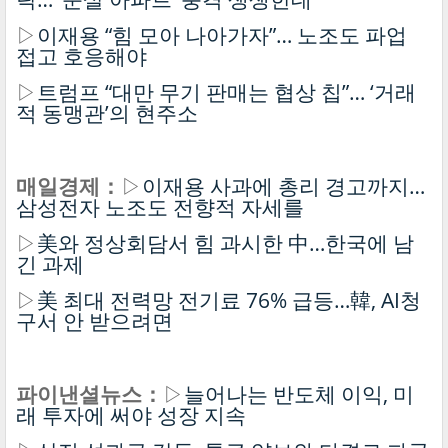
▷
이재용 “힘 모아 나아가자”… 노조도 파업
접고 호응해야
▷
트럼프 “대만 무기 판매는 협상 칩”… ‘거래
적 동맹관’의 현주소
매일경제：
▷
이재용 사과에 총리 경고까지…
삼성전자 노조도 전향적 자세를
▷
美와 정상회담서 힘 과시한 中…한국에 남
긴 과제
▷
美 최대 전력망 전기료 76% 급등…韓, AI청
구서 안 받으려면
파이낸셜뉴스：
▷
늘어나는 반도체 이익, 미
래 투자에 써야 성장 지속