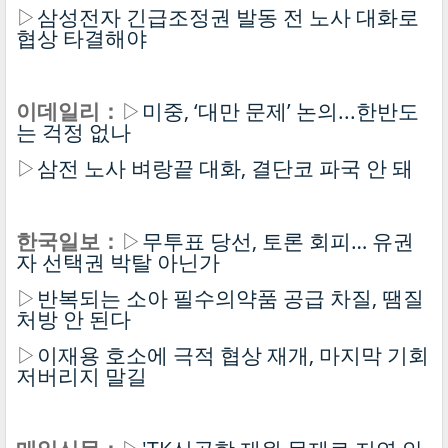
▷
삼성전자 긴급조정권 발동 전 노사 대화로
협상 타결해야
이데일리：
▷
미중, ‘대만 문제’ 논의...한반도
는 걱정 없나
▷
삼전 노사 벼랑끝 대화, 결단코 파국 안 돼
한국일보：
▷
무투표 당선, 토론 회피… 유권
자 선택권 박탈 아닌가
▷
반복되는 소아 필수의약품 공급 차질, 땜질
처방 안 된다
▷
이재용 호소에 극적 협상 재개, 마지막 기회
저버리지 말길