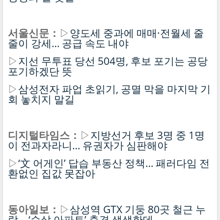
서울신문：
▷
양도세 중과에 매매·전월세 줄
줄이 강세… 공급 속도 내야
▷
지선 무투표 당선 504명, 후보 포기는 공당
포기하겠단 뜻
▷
삼성전자 파업 초읽기, 공멸 막을 마지막 기
회 놓치지 말길
디지털타임스：
▷
지방선거 후보 3명 중 1명
이 전과자라니… 유권자가 심판해야
▷
‘文 어게인’ 답습 부동산 정책… 패러다임 전
환없인 집값 못잡아
동아일보：
▷
삼성역 GTX 기둥 80곳 철근 누
락… ‘순살 아파트’ 충격 생생한데