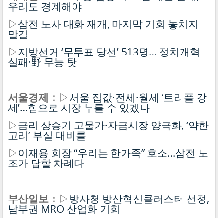
우리도 경계해야
▷
삼전 노사 대화 재개, 마지막 기회 놓치지
말길
▷
지방선거 ‘무투표 당선’ 513명… 정치개혁
실패·野 무능 탓
서울경제：
▷
서울 집값·전세·월세 ‘트리플 강
세’…힘으로 시장 누를 수 있겠나
▷
금리 상승기 고물가·자금시장 양극화, ‘약한
고리’ 부실 대비를
▷
이재용 회장 “우리는 한가족” 호소…삼전 노
조가 답할 차례다
부산일보：
▷
방사청 방산혁신클러스터 선정,
남부권 MRO 산업화 기회