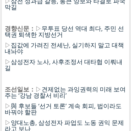
▷
삼전 성과급 갈등, 통큰 양보와 타결로 파국
막길
경향신문：
▷
무투표 당선 역대 최다, 주민 선
택권 퇴색한 지방선거
▷
집값에 가려진 전세난, 실기하지 말고 대책
내놔야
▷
삼성전자 노사, 사후조정서 대타협 이뤄내
길
조선일보：
▷
견제없는 과잉권력의 미래 보여
주는 ‘강남 경찰서 비리’
▷
與 후보들 ‘선거 토론’ 계속 회피, 법이라도
바꿔야 할판
▷
양대노총, 삼성전자 파업도 노동 권익 문제
라고 보나