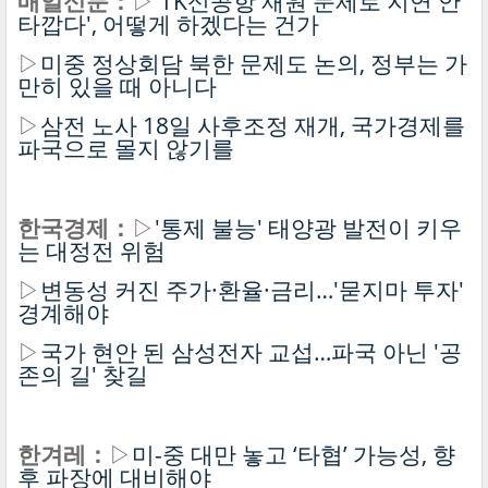
매일신문：
▷
'TK신공항 재원 문제로 지연 안
타깝다', 어떻게 하겠다는 건가
▷
미중 정상회담 북한 문제도 논의, 정부는 가
만히 있을 때 아니다
▷
삼전 노사 18일 사후조정 재개, 국가경제를
파국으로 몰지 않기를
한국경제：
▷
'통제 불능' 태양광 발전이 키우
는 대정전 위험
▷
변동성 커진 주가·환율·금리…'묻지마 투자'
경계해야
▷
국가 현안 된 삼성전자 교섭…파국 아닌 '공
존의 길' 찾길
한겨레：
▷
미-중 대만 놓고 ‘타협’ 가능성, 향
후 파장에 대비해야