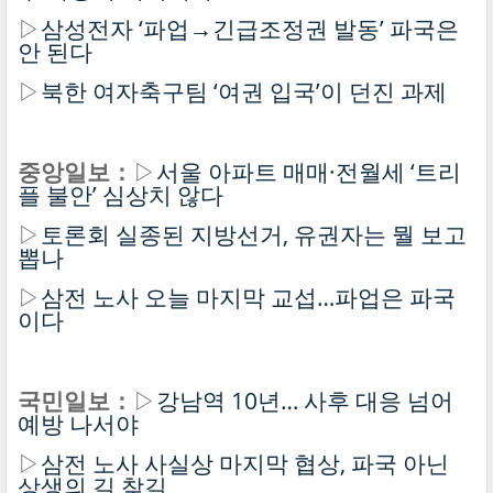
▷
삼성전자 ‘파업→긴급조정권 발동’ 파국은
안 된다
▷
북한 여자축구팀 ‘여권 입국’이 던진 과제
중앙일보：
▷
서울 아파트 매매·전월세 ‘트리
플 불안’ 심상치 않다
▷
토론회 실종된 지방선거, 유권자는 뭘 보고
뽑나
▷
삼전 노사 오늘 마지막 교섭…파업은 파국
이다
국민일보：
▷
강남역 10년… 사후 대응 넘어
예방 나서야
▷
삼전 노사 사실상 마지막 협상, 파국 아닌
상생의 길 찾길