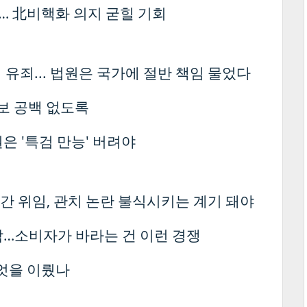
’… 北비핵화 의지 굳힐 기회
 유죄... 법원은 국가에 절반 책임 물었다
보 공백 없도록
은 '특검 만능' 버려야
간 위임, 관치 논란 불식시키는 계기 돼야
…소비자가 바라는 건 이런 경쟁
무엇을 이뤘나