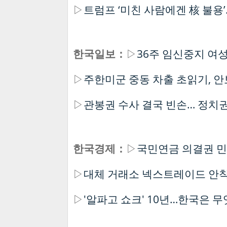
▷
트럼프 ‘미친 사람에겐 核 불용
한국일보：
▷
36주 임신중지 여성
▷
주한미군 중동 차출 초읽기, 안
▷
관봉권 수사 결국 빈손… 정치권
한국경제：
▷
국민연금 의결권 민
▷
대체 거래소 넥스트레이드 안착
▷
'알파고 쇼크' 10년…한국은 