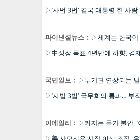
▷
‘사법 3법’ 결국 대통령 한 사
파이낸셜뉴스：
▷
세계는 한국이 
▷
中성장 목표 4년만에 하향, 경
국민일보：
▷
투기판 연상되는 널
▷
‘사법 3법’ 국무회의 통과… 
이데일리：
▷
커지는 물가 불안, 
▷
美 사모신용 시장 이상 조짐, 