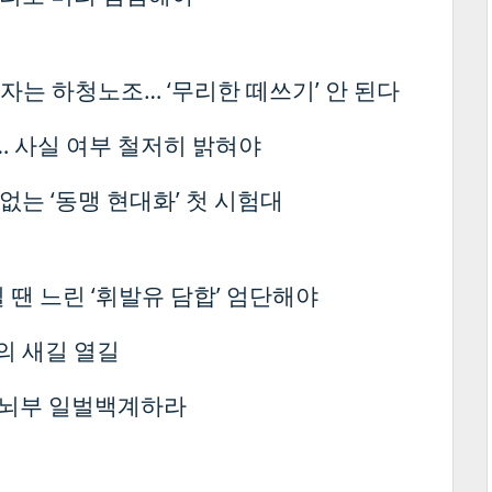
자는 하청노조… ‘무리한 떼쓰기’ 안 된다
취… 사실 여부 철저히 밝혀야
없는 ‘동맹 현대화’ 첫 시험대
 땐 느린 ‘휘발유 담합’ 엄단해야
의 새길 열길
 수뇌부 일벌백계하라