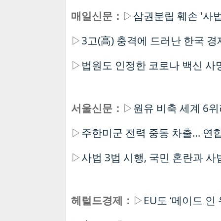
매일신문：
▷
삼권분립 훼손 '사법
▷
3고(高) 충격에 드러난 한국 
▷
법원도 인정한 코로나 백신 사망
서울신문：
▷
원유 비축 세계 6
▷
주한미군 전력 중동 차출… 연
▷
사법 3법 시행, 국민 혼란과 
헤럴드경제：
▷
EU도 ‘메이드 