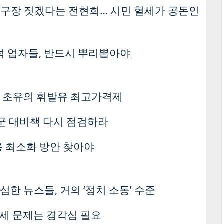
돔구장 짓겠다는 전현희… 시민 혈세가 공돈인
덕 업자들, 반드시 뿌리뽑아야
 초유의 휘발유 최고가격제
 군 대비책 다시 점검하라
용 최소화 방안 찾아야
한 뉴스들, 거의 ‘정치 소동’ 수준
월세 문제는 경각심 필요