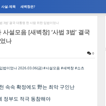
사설-제목
새벽창은?
 ‘사법 3법’ 결국 대통령 한 사람 위한 입법이었나
론사 사설모음 [새벽창] ‘사법 3법’ 결국
이었나
0
與 공천 속속 확정에도 野는 최악 구인난
에 정부도 적극 동참해야