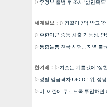
▷
李정부 출범 후 조사 ‘삶만족도’
세계일보：
▷
경찰이 7억 받고 ‘
▷
주한미군 중동 차출 가능성, 
▷
통합돌봄 전국 시행… 지역 불
한겨레：
▷
치솟는 기름값에 ‘상한
▷
성별 임금격차 OECD 1위, 
▷
미, 이란에 쿠르드족 투입하면 