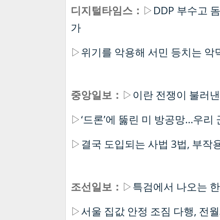
디지털타임스：
▷
DDP 부수고 
가
▷
위기를 악용해 서민 등치는 악
중앙일보：
▷
이란 전쟁이 불러낸
▷
‘드론’에 뚫린 미 방공망…우리
▷
결국 도입되는 사법 3법, 부작
조선일보：
▷
특검에서 나오는 한심
▷
서울 집값 안정 조짐 다행, 전