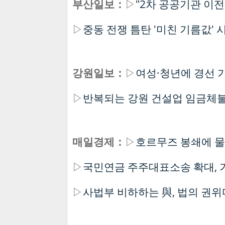
부산일보：
▷
"2차 공공기관 이전
▷
중동 전쟁 틈탄 '미친 기름값' 
강원일보：
▷
여성·청년에 경선 가
▷
반복되는 강원 건설업 임금체불
매일경제：
▷
호르무즈 봉쇄에 물
▷
국민연금 주주대표소송 확대, 
▷
사법부 비하하는 與, 법의 권위