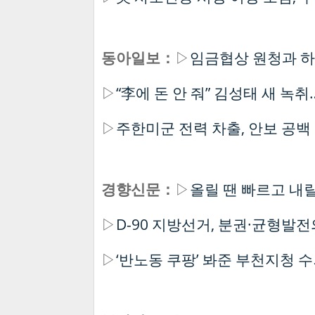
동아일보：
▷
임금협상 원청과 하
▷
“李에 돈 안 줘” 김성태 새 녹
▷
주한미군 전력 차출, 안보 공백 
경향신문：
▷
올릴 땐 빠르고 내릴
▷
D-90 지방선거, 분권·균형발전
▷
‘반노동 쿠팡’ 봐준 부천지청