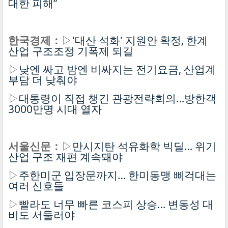
대한 피해”
한국경제：
▷
'대산 석화' 지원안 확정, 한계
산업 구조조정 기폭제 되길
▷
낮엔 싸고 밤엔 비싸지는 전기요금, 산업계
부담 더 낮춰야
▷
대통령이 직접 챙긴 관광전략회의…방한객
3000만명 시대 열자
서울신문：
▷
만시지탄 석유화학 빅딜… 위기
산업 구조 재편 계속돼야
▷
주한미군 입장문까지… 한미동맹 삐걱대는
여러 신호들
▷
빨라도 너무 빠른 코스피 상승… 변동성 대
비도 서둘러야