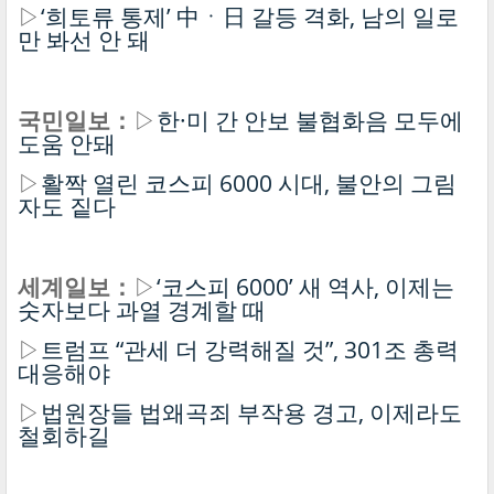
▷
‘희토류 통제’ 中ㆍ日 갈등 격화, 남의 일로
만 봐선 안 돼
국민일보：
▷
한·미 간 안보 불협화음 모두에
도움 안돼
▷
활짝 열린 코스피 6000 시대, 불안의 그림
자도 짙다
세계일보：
▷
‘코스피 6000’ 새 역사, 이제는
숫자보다 과열 경계할 때
▷
트럼프 “관세 더 강력해질 것”, 301조 총력
대응해야
▷
법원장들 법왜곡죄 부작용 경고, 이제라도
철회하길