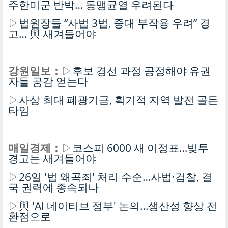
주한미군 반박… 동맹균열 우려된다
▷
법원장들 “사법 3법, 중대 부작용 우려” 경
고… 與 새겨들어야
강원일보：
▷
후보 경선 과정 공정해야 유권
자들 공감 얻는다
▷
사상 최대 폐광기금, 획기적 지역 발전 골든
타임
매일경제：
▷
코스피 6000 새 이정표…빚투
경고는 새겨들어야
▷
26일 '법 왜곡죄' 처리 수순…사법·검찰, 결
국 권력에 종속되나
▷
與 'AI 네이티브 정부' 논의…생산성 향상 전
환점으로