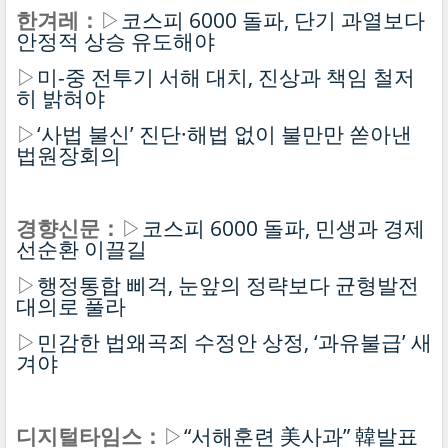
한겨레：
▷
코스피 6000 돌파, 단기 과열보다
안정적 상승 유도해야
▷
미-중 전투기 서해 대치, 진상과 책임 철저
히 밝혀야
▷
‘사법 불신’ 진단·해법 없이 불만만 쏟아낸
법원장회의
경향신문：
▷
코스피 6000 돌파, 민생과 경제
선순환 이끌길
▷
행정통합 삐걱, 눈앞의 정략보다 균형발전
대의로 풀라
▷
민감한 법왜곡죄 수정안 상정, ‘과유불급’ 새
겨야
디지털타임스：
▷
“서해훈련 美사과” 韓발표