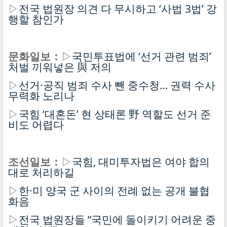
▷
전국 법원장 의견 다 무시하고 ‘사법 3법’ 강
행할 참인가
문화일보：
▷
국민투표법에 ‘선거 관련 범죄’
처벌 끼워넣은 與 저의
▷
선거·공직 범죄 수사 뺀 중수청… 권력 수사
무력화 노리나
▷
국힘 ‘대혼돈’ 현 상태론 野 역할도 선거 준
비도 어렵다
조선일보：
▷
국힘, 대미투자법은 여야 합의
대로 처리하길
▷
한·미 양국 군 사이의 전례 없는 공개 불협
화음
▷
전국 법원장들 “국민에 돌이키기 어려운 중