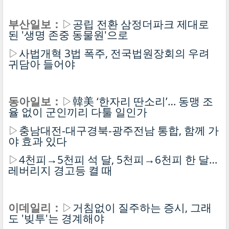
부산일보：
▷
공립 전환 삼정더파크 제대로
된 '생명 존중 동물원'으로
▷
사법개혁 3법 폭주, 전국법원장회의 우려
귀담아 들어야
동아일보：
▷
韓美 ‘한자리 딴소리’… 동맹 조
율 없이 군인끼리 다툴 일인가
▷
충남대전-대구경북-광주전남 통합, 함께 가
야 효과 있다
▷
4천피→5천피 석 달, 5천피→6천피 한 달…
레버리지 경고등 켤 때
이데일리：
▷
거침없이 질주하는 증시, 그래
도 '빚투'는 경계해야