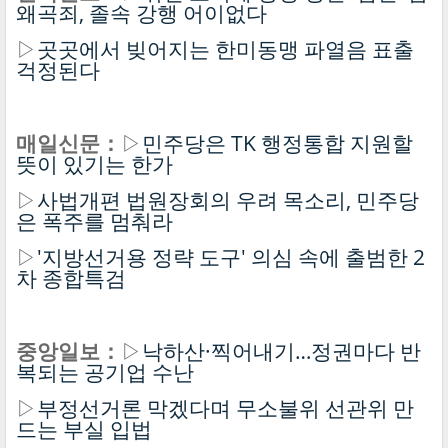
왜곡죄, 졸속 강행 어이없다
▷
곳곳에서 빚어지는 한미동맹 파열음 표출
걱정된다
매일신문：
▷
민주당은 TK 행정통합 지원할
뜻이 있기는 한가
▷
사법개편 법원장회의 우려 목소리, 민주당
은 폭주를 멈춰라
▷
'지방선거용 정략 도구' 의심 속에 출범한 2
차 종합특검
중앙일보：
▷
낙하산·찍어내기…정권마다 반
복되는 공기업 수난
▷
부정선거론 막겠다며 무소불위 선관위 만
드는 부실 입법