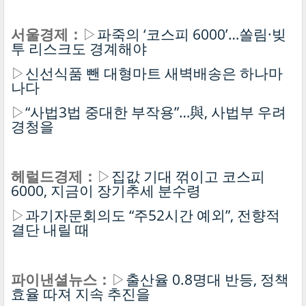
서울경제：
▷
파죽의 ‘코스피 6000’…쏠림·빚
투 리스크도 경계해야
▷
신선식품 뺀 대형마트 새벽배송은 하나마
나다
▷
“사법3법 중대한 부작용”…與, 사법부 우려
경청을
헤럴드경제：
▷
집값 기대 꺾이고 코스피
6000, 지금이 장기추세 분수령
▷
과기자문회의도 “주52시간 예외”, 전향적
결단 내릴 때
파이낸셜뉴스：
▷
출산율 0.8명대 반등, 정책
효율 따져 지속 추진을