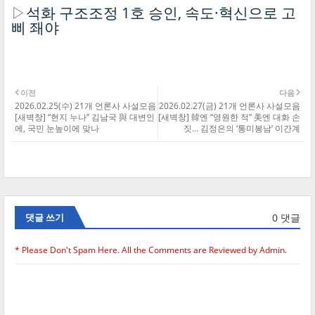
▷
석화 구조조정 1호 승인, 속도·혁신으로 고
삐 좨야
이전
다음
2026.02.25(수) 21개 언론사 사설모음
2026.02.27(금) 21개 언론사 사설모음
[새벽창] “현지 누나” 김남국 與 대변인
[새벽창] 韓엔 “영원한 적” 美엔 대화 손
에, 국민 눈높이에 맞나
짓… 김정은의 ‘통미봉남’ 이간계
0 댓글
댓글 쓰기
* Please Don't Spam Here. All the Comments are Reviewed by Admin.