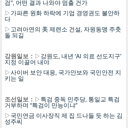
검", 어떤 결과 나와야 멈출 건가
▷
가파른 원화 하락에 기업 경영권도 불안하
다
▷
고려아연의 美 제련소 건설, 자원동맹 주춧
돌 되길
강원일보：
▷
강원도, 내년 ‘AI 의료 선도지구’
지정 이끌어 내야
▷
사이버 보안 대응, 국가안보와 국민안전 지
키는 일
조선일보：
▷
특검 중독 민주당, 통일교 특검
거부하며 “특검이 만능이냐”
▷
국민연금 이사장직 제 집 드나들 듯 하는 김
성주씨