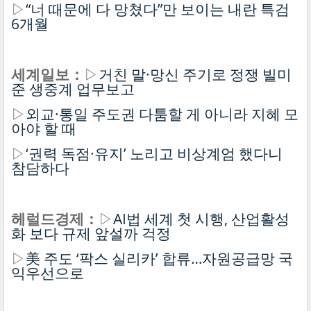
▷
“너 때문에 다 망쳤다”만 보이는 내란 특검
6개월
세계일보：
▷
거친 말·망신 주기로 정쟁 빌미
준 생중계 업무보고
▷
외교·통일 주도권 다툼할 게 아니라 지혜 모
아야 할 때
▷
‘권력 독점·유지’ 노리고 비상계엄 했다니
참담하다
헤럴드경제：
▷
AI법 세계 첫 시행, 산업활성
화 보다 규제 앞설까 걱정
▷
美 주도 ‘팍스 실리카’ 합류…자원공급망 국
익우선으로