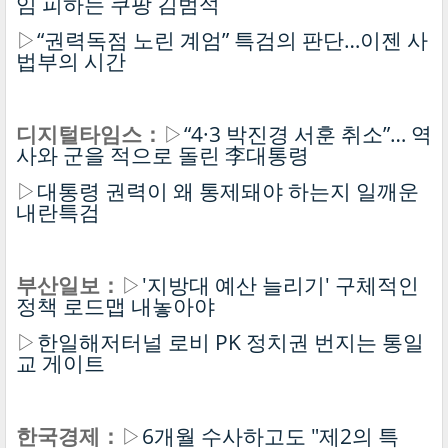
임 피하는 쿠팡 김범석
▷
“권력독점 노린 계엄” 특검의 판단…이젠 사
법부의 시간
디지털타임스：
▷
“4·3 박진경 서훈 취소”… 역
사와 군을 적으로 돌린 李대통령
▷
대통령 권력이 왜 통제돼야 하는지 일깨운
내란특검
부산일보：
▷
'지방대 예산 늘리기' 구체적인
정책 로드맵 내놓아야
▷
한일해저터널 로비 PK 정치권 번지는 통일
교 게이트
한국경제：
▷
6개월 수사하고도 "제2의 특