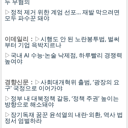
두 무혐의
▷
정적 제거 위한 계엄 선포… 재발 막으려면
모두 파수꾼 돼야
이데일리：
▷
시행도 안 된 노란봉투법, 벌써
부터 기업 윽박지르나
▷
국내 AI 수능·논술 낙제점, 하루빨리 경쟁력
높여야
경향신문：
▷
사회대개혁위 출범, ‘광장의 요
구’ 국정으로 이어가야
▷
정부 내 대북정책 갈등, ‘정책 주권’ 높이는
방향으로 해소돼야
▷
장기독재 꿈꾼 윤석열의 내란·외환, 역사 법
정서 엄벌하라