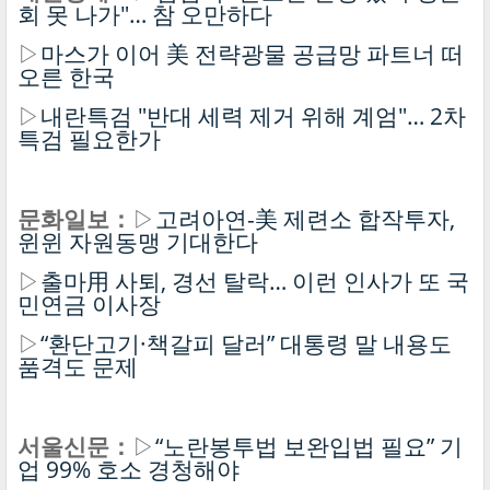
회 못 나가"… 참 오만하다
▷
마스가 이어 美 전략광물 공급망 파트너 떠
오른 한국
▷
내란특검 "반대 세력 제거 위해 계엄"… 2차
특검 필요한가
문화일보：
▷
고려아연-美 제련소 합작투자,
윈윈 자원동맹 기대한다
▷
출마用 사퇴, 경선 탈락… 이런 인사가 또 국
민연금 이사장
▷
“환단고기·책갈피 달러” 대통령 말 내용도
품격도 문제
서울신문：
▷
“노란봉투법 보완입법 필요” 기
업 99% 호소 경청해야