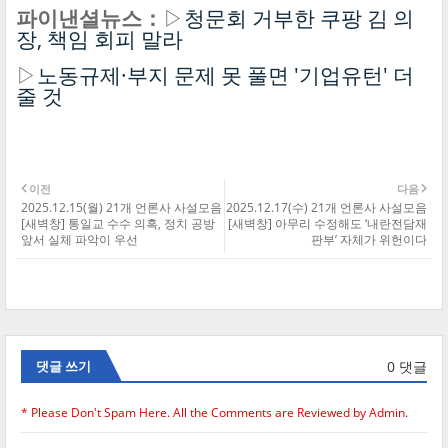
파이낸셜뉴스：
▷
청문회 거부한 쿠팡 김 의
장, 책임 회피 말라
▷
노동규제·부지 문제 못 풀면 '기업유턴' 더
줄 것
이전
다음
2025.12.15(월) 21개 언론사 사설모음
2025.12.17(수) 21개 언론사 사설모음
[새벽창] 통일교 수수 의혹, 정치 공방
[새벽창] 아무리 수정해도 ‘내란전담재
앞서 실체 파악이 우선
판부’ 자체가 위헌이다
0 댓글
댓글 쓰기
* Please Don't Spam Here. All the Comments are Reviewed by Admin.