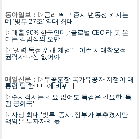
동아일보：
▷
금리 뛰고 증시 변동성 커지는
데 ‘빚투 27조’ 역대 최대
▷
매출 90% 한국인데, ‘글로벌 CEO’라 못 온
다는 김범석의 오만
▷
“권력 독점 위해 계엄”… 이런 시대착오적
권력자 다신 없어야
매일신문：
▷
무공훈장·국가유공자 지정이 대
통령 말 한마디에 바뀌나
▷
수사검사는 필요 없어도 특검은 필요한 '특
검 공화국'
▷
사상 최대 '빚투' 증시, 정부가 부추겼지만
책임은 투자자의 몫