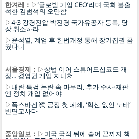
한겨레：
▷
‘글로벌 기업 CEO’라며 국회 불출
석한 김범석의 오만함
▷
4·3 강경진압 박진경 국가유공자 등록, 당
장 취소하라
▷
윤석열, 계엄 후 헌법개정 통해 장기집권 꿈
꿨다니
서울경제：
▷
상법 이어 스튜어드십코드 개
정… 경영권 개입 지나쳐
▷
내란 특검 논란 속 마무리, 추가 수사·재판
엔 정치 개입 없어야
▷
폭스바겐 獨 공장 첫 폐쇄, ‘혁신 없인 도태’
반면교사다
중앙일보：
▷
미국 국적 뒤에 숨어 끝까지 책