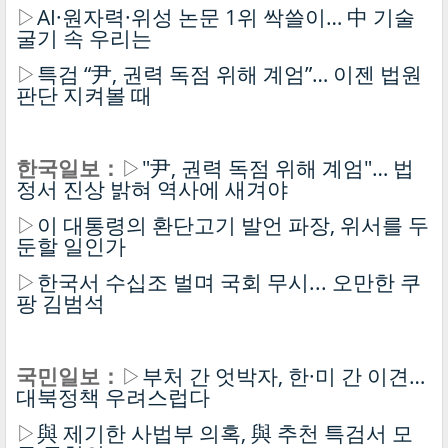
▷
AI·원자력·위성 논문 1위 싹쓸이… 中 기술
굴기 속 우리는
▷
특검 “尹, 권력 독점 위해 계엄”… 이젠 법원
판단 지켜볼 때
한국일보：
▷
"尹, 권력 독점 위해 계엄"… 법
정서 진상 밝혀 역사에 새겨야
▷
이 대통령의 환단고기 발언 파장, 위서를 두
둔할 일인가
▷
한국서 수십조 벌며 국회 무시... 오만한 쿠
팡 김범석
국민일보：
▷
부처 간 엇박자, 한·미 간 이견…
대북정책 우려스럽다
▷
與 제기한 사법부 의혹, 與 추천 특검서 모