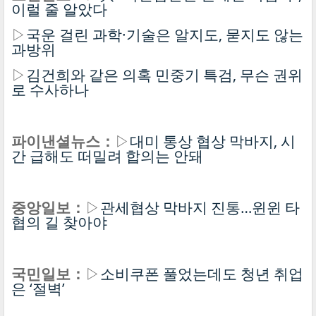
이럴 줄 알았다
▷
국운 걸린 과학·기술은 알지도, 묻지도 않는
과방위
▷
김건희와 같은 의혹 민중기 특검, 무슨 권위
로 수사하나
파이낸셜뉴스：
▷
대미 통상 협상 막바지, 시
간 급해도 떠밀려 합의는 안돼
중앙일보：
▷
관세협상 막바지 진통…윈윈 타
협의 길 찾아야
국민일보：
▷
소비쿠폰 풀었는데도 청년 취업
은 ‘절벽’