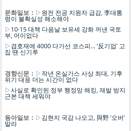
문화일보：
▷
원전 전공 지원자 급감, 李대통
령이 불확실성 해소해야
▷
10·15 대책 다음날 보유세 강화 꺼낸 국토
부, 어이없다
▷
겹호재에 4000 다가선 코스피… ‘反기업’ 고
집 땐 신기루
경향신문：
▷
작년 온실가스 사상 최대, 기후
위기 대응 더는 시간이 없다
▷
사실로 확인된 정부 행정망 해킹, 재발 방지
근본 대책 세워야
동아일보：
▷
김현지 국감 나오고, 與野 ‘오버’
말라