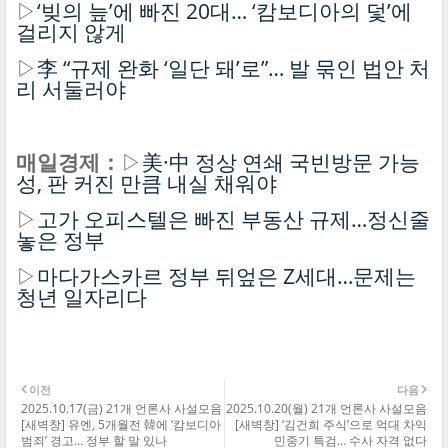
▷
‘빚의 늪’에 빠진 20대… ‘캄보디아의 덫’에
걸리지 않게
▷
李 “규제 완화 ‘일단 돼’로”… 발 묶인 법안 처
리 서둘러야
매일경제：
▷
美·中 정상 연쇄 국빈방문 가능
성, 판 커진 만큼 내실 채워야
▷
고가 오피스텔은 빠진 부동산 규제…정신줄
놓은 정부
▷
마다가스카르 정부 뒤엎은 Z세대…문제는
청년 일자리다
이전
다음
2025.10.17(금) 21개 언론사 사설모음
2025.10.20(월) 21개 언론사 사설모음
[새벽창] 유엔, 5개월전 韓에 ‘캄보디아
[새벽창] ‘김건희 주식’으로 억대 차익
범죄’ 경고… 정부 할 말 있나
민중기 특검… 수사 자격 없다