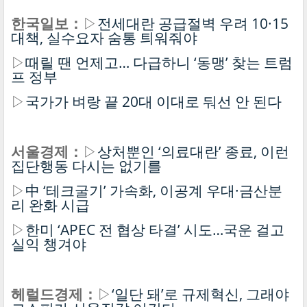
한국일보：
▷
전세대란 공급절벽 우려 10·15
대책, 실수요자 숨통 틔워줘야
▷
때릴 땐 언제고… 다급하니 ‘동맹’ 찾는 트럼
프 정부
▷
국가가 벼랑 끝 20대 이대로 둬선 안 된다
서울경제：
▷
상처뿐인 ‘의료대란’ 종료, 이런
집단행동 다시는 없기를
▷
中 ‘테크굴기’ 가속화, 이공계 우대·금산분
리 완화 시급
▷
한미 ‘APEC 전 협상 타결’ 시도…국운 걸고
실익 챙겨야
헤럴드경제：
▷
‘일단 돼’로 규제혁신, 그래야