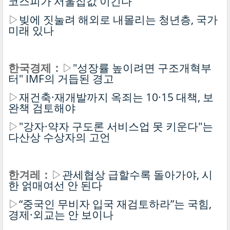
코스피가 서울집값 이긴다
▷
빚에 짓눌려 해외로 내몰리는 청년층, 국가
미래 있나
한국경제：
▷
"성장률 높이려면 구조개혁부
터" IMF의 거듭된 경고
▷
재건축·재개발까지 옥죄는 10·15 대책, 보
완책 검토해야
▷
"강자·약자 구도론 서비스업 못 키운다"는
다산상 수상자의 고언
한겨레：
▷
관세협상 급할수록 돌아가야, 시
한 얽매여선 안 된다
▷
“중국인 무비자 입국 재검토하라”는 국힘,
경제·외교는 안 보이나