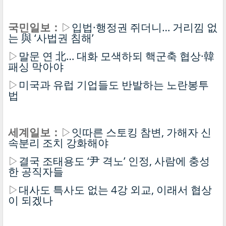
국민일보：
▷
입법·행정권 쥐더니… 거리낌 없
는 與 ‘사법권 침해’
▷
말문 연 北… 대화 모색하되 핵군축 협상·韓
패싱 막아야
▷
미국과 유럽 기업들도 반발하는 노란봉투
법
세계일보：
▷
잇따른 스토킹 참변, 가해자 신
속분리 조치 강화해야
▷
결국 조태용도 ‘尹 격노’ 인정, 사람에 충성
한 공직자들
▷
대사도 특사도 없는 4강 외교, 이래서 협상
이 되겠나