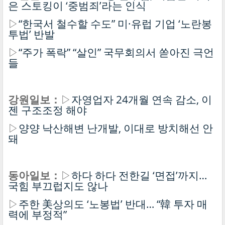
은 스토킹이 ‘중범죄’라는 인식
▷
“한국서 철수할 수도” 미·유럽 기업 ‘노란봉
투법’ 반발
▷
“주가 폭락” “살인” 국무회의서 쏟아진 극언
들
강원일보：
▷
자영업자 24개월 연속 감소, 이
젠 구조조정 해야
▷
양양 낙산해변 난개발, 이대로 방치해선 안
돼
동아일보：
▷
하다 하다 전한길 ‘면접’까지…
국힘 부끄럽지도 않나
▷
주한 美상의도 ‘노봉법’ 반대… “韓 투자 매
력에 부정적”