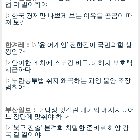
업 더 밀어줘야
▷
한국 경제만 나쁘게 보는 이유를 곰곰이 따
져 보길
한겨레：
▷
‘윤 어게인’ 전한길이 국민의힘 상
왕인가
▷
안이한 조처에 스토킹 비극, 피해자 보호책
시급하다
▷
노란봉투법 취지 왜곡하는 과잉 불안 조장
멈춰야
부산일보：
▷
당정 엇갈린 대기업 메시지… 어
느 장단에 맞춰야 하나
▷
'북극 진출' 본격화 치밀한 준비로 해양 강
국 길 열어야