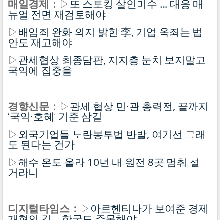
매일경제：
▷
또 스토킹 살인미수 … 대응 매
뉴얼 전면 재검토해야
▷
배임죄 완화 의지 밝힌 李, 기업 옥죄는 법
안도 재고해야
▷
관세협상 최종담판, 지지층 눈치 보지말고
국익에 집중을
경향신문：
▷
관세 협상 민·관 총력전, 끝까지
‘국익·호혜’ 기준 삼길
▷
외국기업들 노란봉투법 반발, 여기선 그래
도 된다는 건가
▷
해수 온도 올라 10년 내 원전 8곳 멈춰 설
거라니
디지털타임스：
▷
아르헨티나가 보여준 경제
개혁의 길… 한국도 주목해야