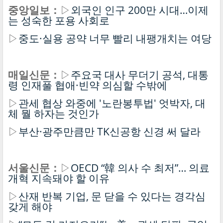
중앙일보：
▷
외국인 인구 200만 시대…이제
는 성숙한 포용 사회로
▷
중도·실용 공약 너무 빨리 내팽개치는 여당
매일신문：
▷
주요국 대사 무더기 공석, 대통
령 인재풀 협애·빈약 의심할 수밖에
▷
관세 협상 와중에 '노란봉투법' 엇박자, 대
체 뭘 하자는 것인가
▷
부산·광주만큼만 TK신공항 신경 써 달라
서울신문：
▷
OECD “韓 의사 수 최저”… 의료
개혁 지속돼야 할 이유
▷
산재 반복 기업, 문 닫을 수 있다는 경각심
갖게 해야