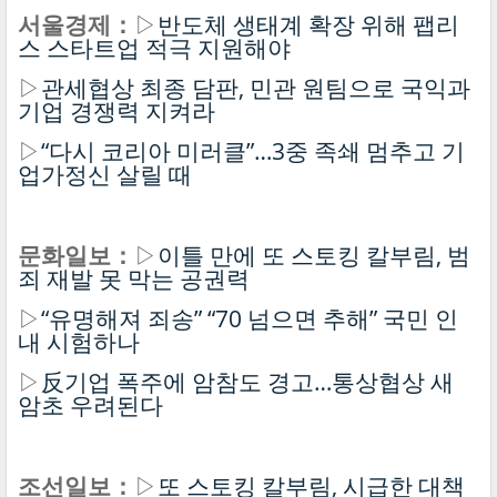
서울경제：
▷
반도체 생태계 확장 위해 팹리
스 스타트업 적극 지원해야
▷
관세협상 최종 담판, 민관 원팀으로 국익과
기업 경쟁력 지켜라
▷
“다시 코리아 미러클”…3중 족쇄 멈추고 기
업가정신 살릴 때
문화일보：
▷
이틀 만에 또 스토킹 칼부림, 범
죄 재발 못 막는 공권력
▷
“유명해져 죄송” “70 넘으면 추해” 국민 인
내 시험하나
▷
反기업 폭주에 암참도 경고…통상협상 새
암초 우려된다
조선일보：
▷
또 스토킹 칼부림, 시급한 대책