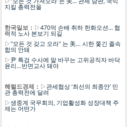
▷
“모든 것 가져오라”는 美… 관세 담판, 국익
지킬 총력전을
한국일보：
▷
470억 손배 취하 한화오션… 협
력적 노사 본보기 되길
▷
"모든 것 갖고 오라" 는 美... 시한 쫓긴 졸속
합의 안돼
▷
尹 특검 수사에 말 바꾸는 고위공직자 바닥
윤리...반면교사 돼야
헤럴드경제：
▷
관세협상 ‘최선의 최종안’ 민
관 총력전에 달려
▷
생중계 국무회의, 기업활성화 성장대책 주
제는 어떤가