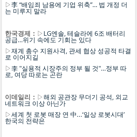
▷
李 “배임죄 남용에 기업 위축”… 법 개정 더
는 미루지 말라
한국경제：
▷
LG엔솔, 테슬라에 6조 배터리
공급…위기 속에도 기회는 있다
▷
재계 총수 지원사격, 관세 협상 성공적 타결
로 이어지길
▷
李 "실용적 시장주의 정부 될 것"…정부 따
로, 여당 따로는 곤란
이데일리：
▷
해외 공관장 무더기 공석, 외교
네트워크 이상 아닌가
▷
세계 첫 로봇 매장 연 中...‘일상 로봇시대’
한국의 전략은