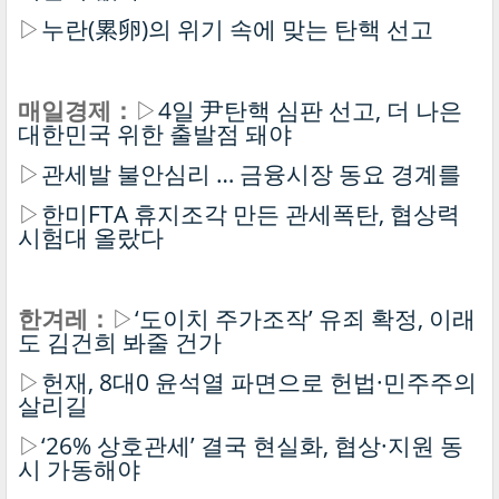
▷
누란(累卵)의 위기 속에 맞는 탄핵 선고
매일경제：
▷
4일 尹탄핵 심판 선고, 더 나은
대한민국 위한 출발점 돼야
▷
관세발 불안심리 … 금융시장 동요 경계를
▷
한미FTA 휴지조각 만든 관세폭탄, 협상력
시험대 올랐다
한겨레：
▷
‘도이치 주가조작’ 유죄 확정, 이래
도 김건희 봐줄 건가
▷
헌재, 8대0 윤석열 파면으로 헌법·민주주의
살리길
▷
‘26% 상호관세’ 결국 현실화, 협상·지원 동
시 가동해야