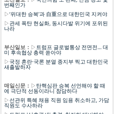
번째인가
▷
‘위대한 승복’과 自重으로 대한민국 지켜야
▷
관세 폭탄 현실화, 동시다발 위기에 포위된
나라
부산일보：
▷
트럼프 글로벌통상 전면전… 대
미 후속협상 총력 쏟아야
▷
국정 혼란·국론 분열 종지부 찍고 대한민국
새출발하자
매일신문：
▷
탄핵심판 승복 선언해야 할 때
에 극단적 선동이라니 참담하다
▷
선관위 특혜 채용 직원 임용 취소하고, 가담
직원도 수사하라