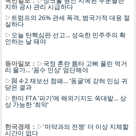
국민일보：
▷
싱크홀 원인 지목된 무분별한
지하 공사 관리 시급하다
▷
트럼프의 26% 관세 폭격, 범국가적 대응 절
실하다
▷
오늘 탄핵심판 선고… 성숙한 민주주의 확
인하는 날 돼야
동아일보：
▷
국정 혼란 틈타 고삐 풀린 먹거
리 물가… ‘꼼수 인상’ 엄단해야
▷
與 4·2 재보선 참패… ‘동굴’에 갇혀 민심 귀
닫은 결과
▷
한미 FTA ‘파기’에 해외기지도 쑥대밭… 상
상 가능한 ‘최악’
한국경제：
▷
'마약과의 전쟁' 더 이상 지체할
시간이 없다