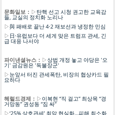
문화일보：
▷
탄핵 선고 시청 권고한 교육감
들, 교실의 정치화 노리나
▷
與 패배로 끝난 4·2 재보선과 냉정한 민심
▷
日·유럽보다 더 세게 맞은 트럼프 관세, 긴
급 대응 나서야
파이낸셜뉴스：
▷
상법 개정 놓고 야당은 '오
기' 금감원은 '독불장군'
▷
눈앞서 터진 관세폭탄, 비장의 협상카드 필
요하다
헤럴드경제：
▷
이복현 “직 걸고” 최상목 “경
거망동” 권성동 “짐 싸”
▷
‘25% 상호관세’ 최악 현실화…피해 최소화