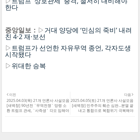
▷
트럼프 '상호관세' 충격, 철저히 대비해야
한다
중앙일보：
▷
거대 양당에 ‘민심의 죽비’ 내려
친 4·2 재·보선
▷
트럼프가 선언한 자유무역 종언, 각자도생
시작됐다
▷
위대한 승복
이전
다음
2025.04.03(목) 21개 언론사 사설모음
2025.04.05(토) 21개 언론사 사설모음
[새벽창] 90년전 `무역전쟁` 망령 소
[새벽창] 민주주의 훼손 심판…분열 끝
환 트럼프 관세, `사즉생` 각오 임해야
내고 통합으로 복합위기 극복해야