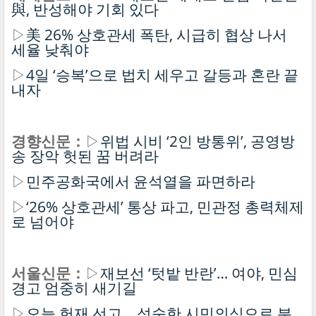
與, 반성해야 기회 있다
▷
美 26% 상호관세 폭탄, 시급히 협상 나서
세율 낮춰야
▷
4일 ‘승복’으로 법치 세우고 갈등과 혼란 끝
내자
경향신문：
▷
위법 시비 ‘2인 방통위’, 공영방
송 장악 헛된 꿈 버려라
▷
민주공화국에서 윤석열을 파면하라
▷
‘26% 상호관세’ 통상 파고, 민관정 총력체제
로 넘어야
서울신문：
▷
재보선 ‘텃밭 반란’… 여야, 민심
경고 엄중히 새기길
▷
오늘 헌재 선고… 성숙한 시민의식으로 분