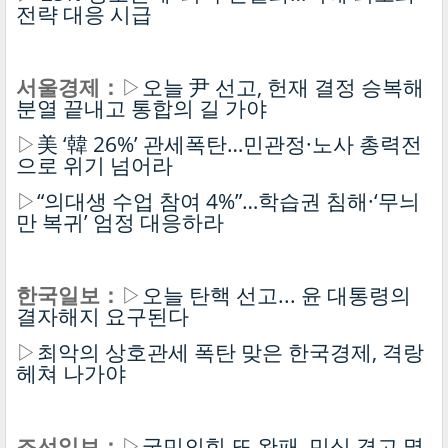
전략 대응 시급
서울경제：
▷
오늘 尹 선고, 헌재 결정 승복해
분열 끝내고 통합의 길 가야
▷
美 ‘韓 26%’ 관세폭탄…민관정·노사 총력전
으로 위기 넘어라
▷
“의대생 수업 참여 4%”…학습권 침해·‘무늬
만 복귀’ 엄정 대응하라
한국일보：
▷
오늘 탄핵 선고... 윤 대통령의
결자해지 요구된다
▷
최악의 상호관세 폭탄 맞은 한국경제, 격랑
헤쳐 나가야
조선일보：
▷
국민의힘 또 완패, 민심 경고 몇