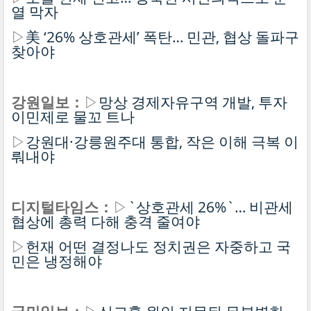
열 막자
▷
美 ‘26% 상호관세’ 폭탄… 민관, 협상 돌파구
찾아야
강원일보：
▷
망상 경제자유구역 개발, 투자
이민제로 물꼬 트나
▷
강원대·강릉원주대 통합, 작은 이해 극복 이
뤄내야
디지털타임스：
▷
`상호관세 26%`… 비관세
협상에 총력 다해 충격 줄여야
▷
헌재 어떤 결정나도 정치권은 자중하고 국
민은 냉정해야