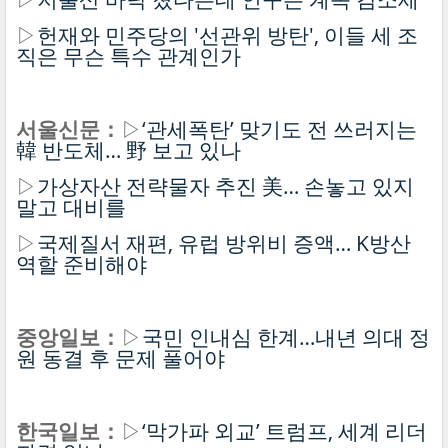
▷
헌재와 민주당의 '선관위 방탄', 이들 세 조
직은 무슨 특수 관계인가
서울신문：
▷
‘관세폭탄’ 맞기도 전 쓰러지는
韓 반도체… 野 보고 있나
▷
가상자산 전략물자 추진 美… 손놓고 있지
말고 대비를
▷
국제질서 재편, 유럽 방위비 증액… K방산
역할 준비해야
중앙일보：
▷
국민 인내심 한계…내년 의대 정
원 동결 후 문제 풀어야
한국일보：
▷
‘막가파 외교’ 트럼프, 세계 리더