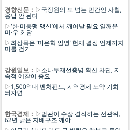
경향신문：
▷
국정원의 도 넘는 민간인 사찰,
용납 안 된다
▷
‘한·미동맹 맹신’에서 깨어날 필요 일깨운
미·우 회담
▷
최상목은 ‘마은혁 임명’ 헌재 결정 언제까지
미룰 건가
강원일보：
▷
소나무재선충병 확산 차단, 지
속적 예찰이 중요
▷
1,500억대 벤처펀드, 지역경제 도약 기회
되자면
한국경제：
▷
법관이 수장 겸직하는 선관위,
62년 낡은 지배구조 깨야