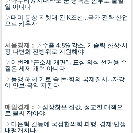
▷
아무리 AI시대라도 군 병력은 함부로 줄일
일 아니다
▷
대미 통상 지렛대 된 K조선…국가 전략 산업
으로 키우자
서울경제：
▷
수출 4.8% 감소, 기술력 향상·시
장 다변화 전방위로 지원해야
▷
이번엔 “근소세 개편”…표심 의식 선거용 손
질은 세제 개혁 아니다
▷
동맹 해체 기로 속 돈·힘의 국제질서…자강
이 안보·국익 지킨다
매일경제：
▷
심상찮은 집값, 정교한 대책으
로 불씨 잡아야
▷
마은혁 갈등에 국정협의회 파행, 경제·민생
내팽개치나