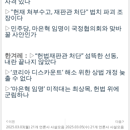
자격 있나
▷
"헌재 쳐부수고, 재판관 처단" 법치 파괴 조
장이다
▷
민주당, 마은혁 임명이 국정협의회와 맞바
꿀 사안인가
한겨레：
▷
“헌법재판관 처단” 섬뜩한 선동,
내란 끝나지 않았다
▷
‘코리아 디스카운트’ 해소 위한 상법 개정 늦
출 수 없다
▷
‘마은혁 임명’ 미적대는 최상목, 헌법 위에
군림하나
이전
다음
2025.03.03(월) 21개 언론사 사설모음
2025.03.05(수) 21개 언론사 사설모음