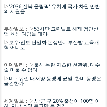
▷
'2036 전북 올림픽' 유치에 국가 차원 만반
의 지원을
부산일보：
▷
53사단 그린벨트 해제 첨단산
업 육성 디딤돌 돼야
▷
보수·진보 단일화 논쟁만… 부산발 교육개
혁 어디로
이데일리：
▷
불신 논란 자초한 선관위, 대수
술 미룰 수 없다
▷
미ㆍ유럽 대서양 동맹에 균열, 한미 동맹은
굳건한가
세계일보：
▷
시·군·구 20% 출생아 100명 이
하, 지방 소멸 두고만 볼 건가