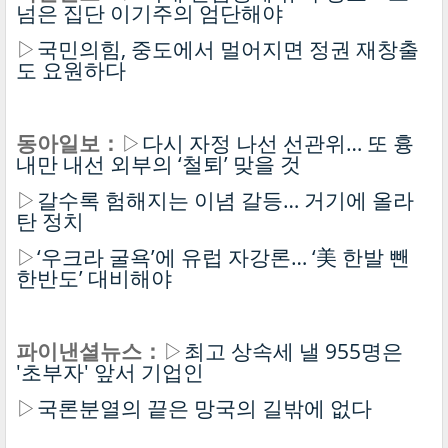
넘은 집단 이기주의 엄단해야
▷
국민의힘, 중도에서 멀어지면 정권 재창출
도 요원하다
동아일보：
▷
다시 자정 나선 선관위… 또 흉
내만 내선 외부의 ‘철퇴’ 맞을 것
▷
갈수록 험해지는 이념 갈등… 거기에 올라
탄 정치
▷
‘우크라 굴욕’에 유럽 자강론… ‘美 한발 뺀
한반도’ 대비해야
파이낸셜뉴스：
▷
최고 상속세 낼 955명은
'초부자' 앞서 기업인
▷
국론분열의 끝은 망국의 길밖에 없다