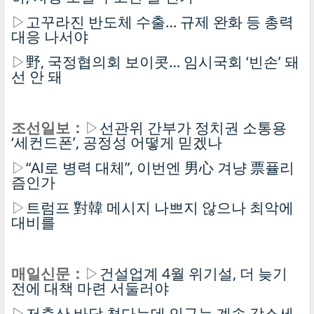
▷
고꾸라진 반도체 수출… 규제 완화 등 총력
대응 나서야
▷
野, 국정협의회 보이콧… 임시국회 ‘빈손’ 돼
선 안 돼
조선일보：
▷
선관위 간부가 정치권 소통용
‘세컨드폰’, 공정성 어떻게 믿겠나
▷
“AI로 병력 대체”, 이번엔 男心 겨냥 票퓰리
즘인가
▷
트럼프 對韓 메시지 나쁘지 않으나 최악에
대비를
매일신문：
▷
건설업계 4월 위기설, 더 늦기
전에 대책 마련 서둘러야
▷
저출산 바닥 쳤다는데 인구는 계속 감소세