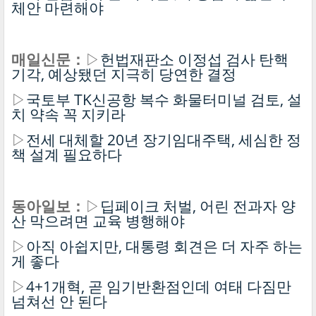
체안 마련해야
매일신문：
▷
헌법재판소 이정섭 검사 탄핵
기각, 예상됐던 지극히 당연한 결정
▷
국토부 TK신공항 복수 화물터미널 검토, 설
치 약속 꼭 지키라
▷
전세 대체할 20년 장기임대주택, 세심한 정
책 설계 필요하다
동아일보：
▷
딥페이크 처벌, 어린 전과자 양
산 막으려면 교육 병행해야
▷
아직 아쉽지만, 대통령 회견은 더 자주 하는
게 좋다
▷
4+1개혁, 곧 임기반환점인데 여태 다짐만
넘쳐선 안 된다