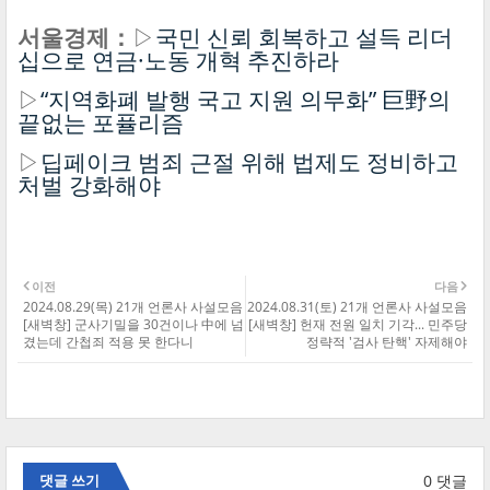
서울경제：
▷
국민 신뢰 회복하고 설득 리더
십으로 연금·노동 개혁 추진하라
▷
“지역화폐 발행 국고 지원 의무화” 巨野의
끝없는 포퓰리즘
▷
딥페이크 범죄 근절 위해 법제도 정비하고
처벌 강화해야
이전
다음
2024.08.29(목) 21개 언론사 사설모음
2024.08.31(토) 21개 언론사 사설모음
[새벽창] 군사기밀을 30건이나 中에 넘
[새벽창] 헌재 전원 일치 기각... 민주당
겼는데 간첩죄 적용 못 한다니
정략적 '검사 탄핵' 자제해야
0 댓글
댓글 쓰기