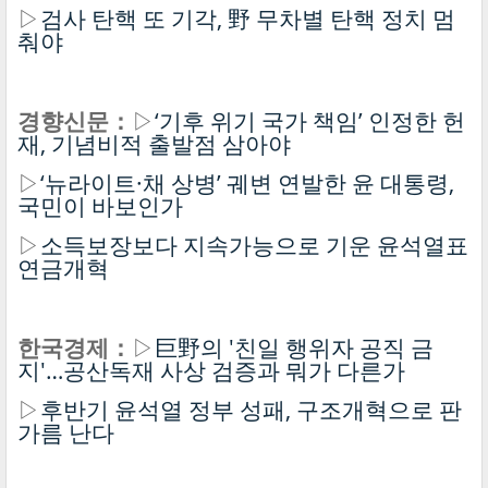
▷
검사 탄핵 또 기각, 野 무차별 탄핵 정치 멈
춰야
경향신문：
▷
‘기후 위기 국가 책임’ 인정한 헌
재, 기념비적 출발점 삼아야
▷
‘뉴라이트·채 상병’ 궤변 연발한 윤 대통령,
국민이 바보인가
▷
소득보장보다 지속가능으로 기운 윤석열표
연금개혁
한국경제：
▷
巨野의 '친일 행위자 공직 금
지'…공산독재 사상 검증과 뭐가 다른가
▷
후반기 윤석열 정부 성패, 구조개혁으로 판
가름 난다