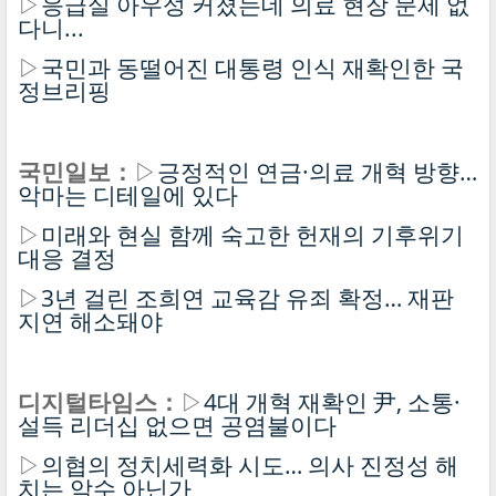
▷
응급실 아우성 커졌는데 의료 현장 문제 없
다니...
▷
국민과 동떨어진 대통령 인식 재확인한 국
정브리핑
국민일보：
▷
긍정적인 연금·의료 개혁 방향…
악마는 디테일에 있다
▷
미래와 현실 함께 숙고한 헌재의 기후위기
대응 결정
▷
3년 걸린 조희연 교육감 유죄 확정… 재판
지연 해소돼야
디지털타임스：
▷
4대 개혁 재확인 尹, 소통·
설득 리더십 없으면 공염불이다
▷
의협의 정치세력화 시도… 의사 진정성 해
치는 악수 아닌가