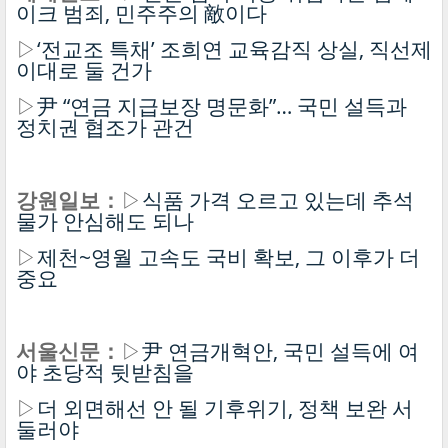
이크 범죄, 민주주의 敵이다
▷
‘전교조 특채’ 조희연 교육감직 상실, 직선제
이대로 둘 건가
▷
尹 “연금 지급보장 명문화”… 국민 설득과
정치권 협조가 관건
강원일보：
▷
식품 가격 오르고 있는데 추석
물가 안심해도 되나
▷
제천~영월 고속도 국비 확보, 그 이후가 더
중요
서울신문：
▷
尹 연금개혁안, 국민 설득에 여
야 초당적 뒷받침을
▷
더 외면해선 안 될 기후위기, 정책 보완 서
둘러야