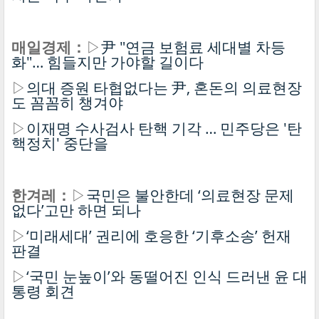
매일경제：
▷
尹 "연금 보험료 세대별 차등
화"… 힘들지만 가야할 길이다
▷
의대 증원 타협없다는 尹, 혼돈의 의료현장
도 꼼꼼히 챙겨야
▷
이재명 수사검사 탄핵 기각 … 민주당은 '탄
핵정치' 중단을
한겨레：
▷
국민은 불안한데 ‘의료현장 문제
없다’고만 하면 되나
▷
‘미래세대’ 권리에 호응한 ‘기후소송’ 헌재
판결
▷
‘국민 눈높이’와 동떨어진 인식 드러낸 윤 대
통령 회견