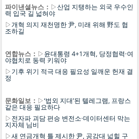
파이낸셜뉴스：
▷
산업 지탱하는 외국 우수인
력 입국 길 넓혀야
▷
개혁 의지 재천명한 尹, 미래 위해 野도 협
조하길
연합뉴스：
▷
윤대통령 4+1개혁, 당정협력·여
야협치로 동력 키워야
▷
기후 위기 적극 대응 필요성 일깨운 헌재 결
정
문화일보：
▷
‘법외 지대’된 텔레그램, 프랑스
같은 대응 필요하다
▷
전자파 괴담 편승 변전소·데이터센터 막는
지자체 님비
▷
새 연금개혁 틀 제시한 尹, 공감대 넓힐 구