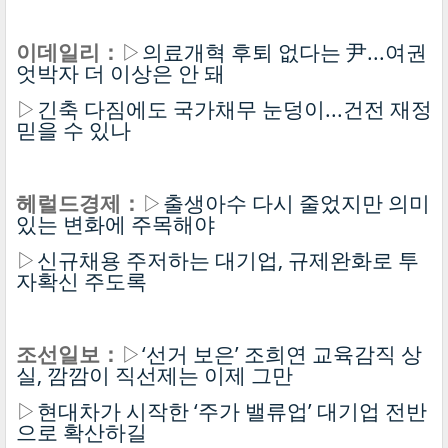
이데일리：
▷
의료개혁 후퇴 없다는 尹...여권
엇박자 더 이상은 안 돼
▷
긴축 다짐에도 국가채무 눈덩이...건전 재정
믿을 수 있나
헤럴드경제：
▷
출생아수 다시 줄었지만 의미
있는 변화에 주목해야
▷
신규채용 주저하는 대기업, 규제완화로 투
자확신 주도록
조선일보：
▷
‘선거 보은’ 조희연 교육감직 상
실, 깜깜이 직선제는 이제 그만
▷
현대차가 시작한 ‘주가 밸류업’ 대기업 전반
으로 확산하길