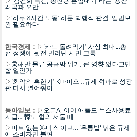
▷
“김건희 특검, 총선용 흠집내기”라는 ‘용산’
왜곡과 오만
▷
‘하루 8시간 노동’ 허문 퇴행적 판결, 입법보
완 필요하다
한국경제：
▷
'카드 돌려막기' 사상 최대…총
선 정쟁에 뒷전 밀려난 서민 고통
▷
홍해발 물류 공급망 위기, 큰 영향 없다고만
할 일인가
▷
'최악의 혹한기' K바이오…규제 혁파로 성장
판 다시 열어줘야
동아일보：
▷
오픈AI 이어 애플도 뉴스사용료
지급… 韓도 협의 서둘 때
▷
마트 없는 X-마스 이브… ‘유통법’ 낡은 규제
에 소비자만 불편