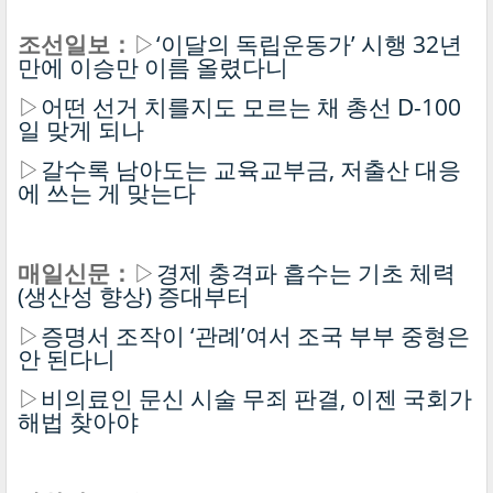
조선일보：
▷
‘이달의 독립운동가’ 시행 32년
만에 이승만 이름 올렸다니
▷
어떤 선거 치를지도 모르는 채 총선 D-100
일 맞게 되나
▷
갈수록 남아도는 교육교부금, 저출산 대응
에 쓰는 게 맞는다
매일신문：
▷
경제 충격파 흡수는 기초 체력
(생산성 향상) 증대부터
▷
증명서 조작이 ‘관례’여서 조국 부부 중형은
안 된다니
▷
비의료인 문신 시술 무죄 판결, 이젠 국회가
해법 찾아야