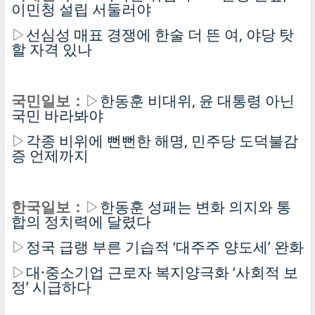
이민청 설립 서둘러야
▷
선심성 매표 경쟁에 한술 더 뜬 여, 야당 탓
할 자격 있나
국민일보：
▷
한동훈 비대위, 윤 대통령 아닌
국민 바라봐야
▷
각종 비위에 뻔뻔한 해명, 민주당 도덕불감
증 언제까지
한국일보：
▷
한동훈 성패는 변화 의지와 통
합의 정치력에 달렸다
▷
정국 급랭 부른 기습적 ‘대주주 양도세’ 완화
▷
대·중소기업 근로자 복지양극화 ‘사회적 보
정’ 시급하다