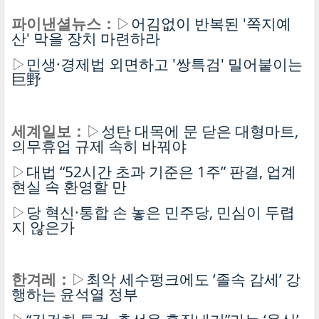
파이낸셜뉴스：
▷
어김없이 반복된 '쪽지예
산' 막을 장치 마련하라
▷
민생·경제법 외면하고 '쌍특검' 밀어붙이는
巨野
세계일보：
▷
성탄 대목에 문 닫은 대형마트,
의무휴업 규제 속히 바꿔야
▷
대법 “52시간 초과 기준은 1주” 판결, 업계
현실 속 환영할 만
▷
당 혁신·통합 손 놓은 민주당, 민심이 두렵
지 않은가
한겨레：
▷
최악 세수펑크에도 ‘졸속 감세’ 강
행하는 윤석열 정부