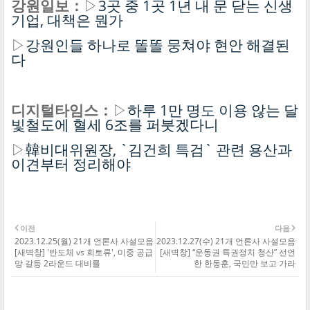
강원일보：
▷
3곳 중 1곳 1년 내 문 닫는 신생
기업, 대책은 뭔가
▷
강원인들 하나로 똘똘 뭉쳐야 현안 해결된
다
디지털타임스：
▷
하루 1만 명도 이용 않는 달
빛철도에 혈세 6조를 퍼붓겠다니
▷
韓비대위원장, `김건희 특검` 관련 용산과
이견부터 정리해야
이전
다음
2023.12.25(월) 21개 언론사 사설모음
2023.12.27(수) 21개 언론사 사설모음
[새벽창] '반도체 vs 희토류', 미중 공급
[새벽창] “운동권 특권정치 청산” 선언
망 갈등 2라운드 대비를
한 한동훈, 국민만 보고 가라