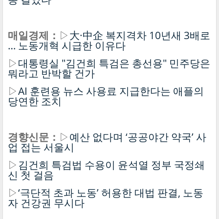
매일경제：
▷
大·中企 복지격차 10년새 3배로
… 노동개혁 시급한 이유다
▷
대통령실 "김건희 특검은 총선용" 민주당은
뭐라고 반박할 건가
▷
AI 훈련용 뉴스 사용료 지급한다는 애플의
당연한 조치
경향신문：
▷
예산 없다며 ‘공공야간 약국’ 사
업 접는 서울시
▷
김건희 특검법 수용이 윤석열 정부 국정쇄
신 첫 걸음
▷
‘극단적 초과 노동’ 허용한 대법 판결, 노동
자 건강권 무시다