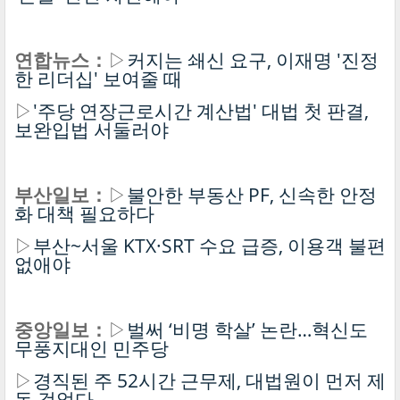
연합뉴스：
▷
커지는 쇄신 요구, 이재명 '진정
한 리더십' 보여줄 때
▷
'주당 연장근로시간 계산법' 대법 첫 판결,
보완입법 서둘러야
부산일보：
▷
불안한 부동산 PF, 신속한 안정
화 대책 필요하다
▷
부산~서울 KTX·SRT 수요 급증, 이용객 불편
없애야
중앙일보：
▷
벌써 ‘비명 학살’ 논란…혁신도
무풍지대인 민주당
▷
경직된 주 52시간 근무제, 대법원이 먼저 제
동 걸었다