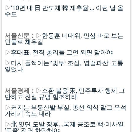
▷
‘10년 내 日 반도체 韓 재추월’… 이런 날 올
수도
서울신문：
▷
한동훈 비대위, 민심 바로 보는
인물로 채우길
▷
李대표, 전직 총리들 고언 외면 말아야
▷
다시 들썩이는 ‘빚투’ 조짐, ‘영끌파산’ 고통
잊었나
서울경제：
▷
소환 불응 宋, 민주투사 행세 그
만하고 진실 규명 협조하라
▷
커지는 부동산발 부실, 총선 의식 말고 옥석
가리기 속도 내라
▷
北 잇단 도발 징후…국제 공조로 핵·미사일
‘돈줄’ 전면 차단해야