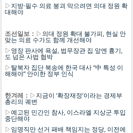
▷
지방·필수 의료 붕괴 막으려면 의대 정원 확
대해야
조선일보：
▷
의대 정원 확대 불가피, 현실 안
맞는 의료 수가도 함께 개선해야
▷
영장 판사에 욕설, 법무장관 집 앞엔 흉기,
도 넘은 사법 협박
▷
탈북자 집단 북송에 한국 대사 “中 특성 이
해해야” 안이한 정부 인식
한겨레：
▷
지금이 ‘확장재정’이라는 경제부
총리의 궤변
▷
예고된 민간인 참사, 이스라엘 지상군 투입
중단해야
▷
임명직만 선거 패배 책임지는 정당, 이전에