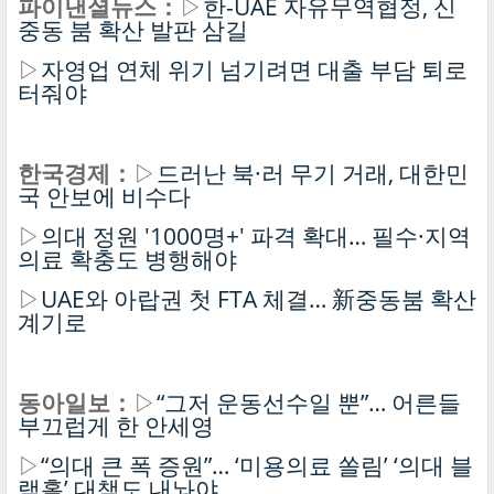
파이낸셜뉴스：
▷
한-UAE 자유무역협정, 신
중동 붐 확산 발판 삼길
▷
자영업 연체 위기 넘기려면 대출 부담 퇴로
터줘야
한국경제：
▷
드러난 북·러 무기 거래, 대한민
국 안보에 비수다
▷
의대 정원 '1000명+' 파격 확대… 필수·지역
의료 확충도 병행해야
▷
UAE와 아랍권 첫 FTA 체결… 新중동붐 확산
계기로
동아일보：
▷
“그저 운동선수일 뿐”… 어른들
부끄럽게 한 안세영
▷
“의대 큰 폭 증원”… ‘미용의료 쏠림’ ‘의대 블
랙홀’ 대책도 내놔야