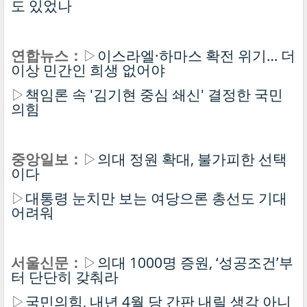
도 있었나
연합뉴스：
▷
이스라엘·하마스 확전 위기… 더
이상 민간인 희생 없어야
▷
책임론 속 '김기현 중심 쇄신' 결정한 국민
의힘
중앙일보：
▷
의대 정원 확대, 불가피한 선택
이다
▷
대통령 눈치만 보는 여당으론 총선도 기대
어려워
서울신문：
▷
의대 1000명 증원, ‘성공조건’부
터 단단히 갖춰라
▷
국민의힘, 내년 4월 당 간판 내릴 생각 아니