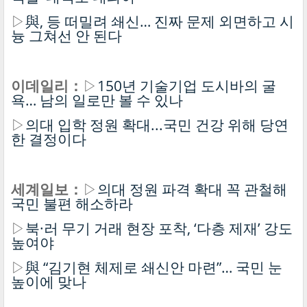
▷
與, 등 떠밀려 쇄신… 진짜 문제 외면하고 시
늉 그쳐선 안 된다
이데일리：
▷
150년 기술기업 도시바의 굴
욕… 남의 일로만 볼 수 있나
▷
의대 입학 정원 확대...국민 건강 위해 당연
한 결정이다
세계일보：
▷
의대 정원 파격 확대 꼭 관철해
국민 불편 해소하라
▷
북·러 무기 거래 현장 포착, ‘다층 제재’ 강도
높여야
▷
與 “김기현 체제로 쇄신안 마련”… 국민 눈
높이에 맞나