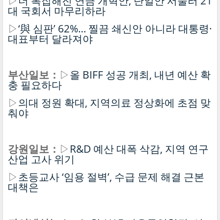
▷
더 복잡해진 연금 개혁안, 단일안 서둘러 21
대 국회서 마무리하라
▷
‘與 심판’ 62%… 찔끔 쇄신안 아니라 대통령·
대표부터 달라져야
부산일보：
▷
올 BIFF 성공 개최, 내년 예산 확
충 필요하다
▷
의대 정원 확대, 지역의료 정상화에 초점 맞
춰야
강원일보：
▷
R&D 예산 대폭 삭감, 지역 연구
산업 고사 위기
▷
초등교사 ‘임용 절벽’, 수급 문제 해결 근본
대책은