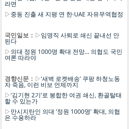
라면
▷
중동 진출 새 지평 연 한·UAE 자유무역협정
국민일보：
▷
임명직 사퇴로 쇄신 끝내선 안
된다
▷
의대 정원 1000명 확대 전망… 의협도 국민
여론 따라야
경향신문：
▷
‘새벽 로켓배송’ 쿠팡 하청노동
자 죽음, 이런 비보 언제까지
▷
‘김기현 2기’로 봉합한 여권 쇄신, 환골탈태
할 수 있는가
▷
만시지탄인 의대 ‘정원 1000명’ 확대, 의협
은 수용하라