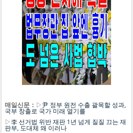
매일신문：
▷
尹 정부 원전 수출 괄목할 성과,
국부 창출로 국가 미래 열기를
▷
李 선거법 위반 재판 1년 넘게 질질 끄는 재
판부, 도대체 왜 이러나