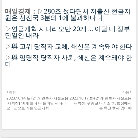
매일경제：
▷
280조 썼다면서 저출산 현금지
원은 선진국 3분의 1에 불과하다니
▷
연금개혁 시나리오만 20개 … 이달 내 정부
단일안 내라
▷
與 고위 당직자 교체, 쇄신은 계속돼야 한다
▷
與 임명직 당직자 사퇴, 쇄신은 계속돼야 한
다
이전
다음
2023.10.14(토) 21개 언론사 사설모음
2023.10.17(화) 21개 언론사 사설모음
[새벽창] 18개 보다 더 늘어난 시나리
[새벽창] 위증교사 기소 李, 법정에서
오… 산으로 가는 연금개혁
는 특권 행사 없어야