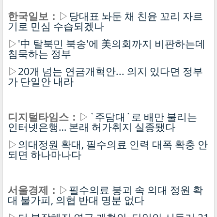
한국일보：
▷
당대표 놔둔 채 친윤 꼬리 자르
기로 민심 수습되겠나
▷
'中 탈북민 북송'에 美의회까지 비판하는데
침묵하는 정부
▷
20개 넘는 연금개혁안... 의지 있다면 정부
가 단일안 내라
디지털타임스：
▷
`주담대`로 배만 불리는
인터넷은행… 본래 허가취지 실종됐다
▷
의대정원 확대, 필수의료 인력 대폭 확충 안
되면 하나마나다
서울경제：
▷
필수의료 붕괴 속 의대 정원 확
대 불가피, 의협 반대 명분 없다