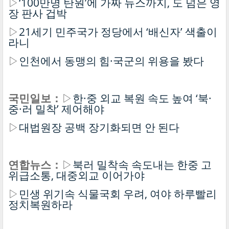
▷
‘100만명 탄원’에 가짜 뉴스까지, 도 넘은 영
장 판사 겁박
▷
21세기 민주국가 정당에서 ‘배신자’ 색출이
라니
▷
인천에서 동맹의 힘·국군의 위용을 봤다
국민일보：
▷
한·중 외교 복원 속도 높여 ‘북·
중·러 밀착’ 제어해야
▷
대법원장 공백 장기화되면 안 된다
연합뉴스：
▷
북러 밀착속 속도내는 한중 고
위급소통, 대중외교 이어가야
▷
민생 위기속 식물국회 우려, 여야 하루빨리
정치복원하라