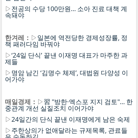
▷
전공의 수당 100만원… 소아 진료 대책 계
속돼야
한겨레：
▷
일본에 역전당한 경제성장률, 정
책 패러다임 바꿔야
▷
‘24일 단식’ 끝낸 이재명 대표가 마주한 과
제들
▷
명암 남긴 ‘김명수 체제’, 대법원 다양성 이
어가야
매일경제：
▷
習 "방한·엑스포 지지 검토"… 한
중관계 개선 실질조치 이어가야
▷
24일간의 단식 끝낸 이재명에게 남은 숙제
▷
주한상의가 없애달라는 규제목록, 관료들
은 숙독하길