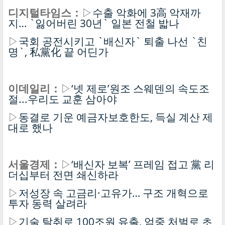
디지털타임스：
▷
수출 악화에 3高 악재까
지… `잃어버린 30년` 일본 전철 밟나
▷
국회 공전시키고 `배신자` 퇴출 나선 `친
명`, 私黨化 끝 어딘가
이데일리：
▷
‘넷 제로’원조 스웨덴의 속도조
절...우리도 교훈 삼아야
▷
동결로 기운 예금자보호한도, 득실 계산 제
대로 했나
서울경제：
▷
‘배신자 보복’ 프레임 접고 黨 리
더십부터 전면 쇄신하라
▷
저성장 속 고금리·고유가… 구조 개혁으로
투자 동력 살려라
▷
기술 탈취로 100조원 유출, 엄중 처벌로 초