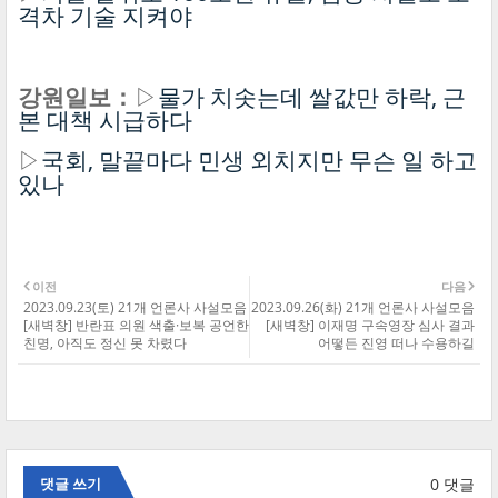
격차 기술 지켜야
강원일보：
▷
물가 치솟는데 쌀값만 하락, 근
본 대책 시급하다
▷
국회, 말끝마다 민생 외치지만 무슨 일 하고
있나
이전
다음
2023.09.23(토) 21개 언론사 사설모음
2023.09.26(화) 21개 언론사 사설모음
[새벽창] 반란표 의원 색출·보복 공언한
[새벽창] 이재명 구속영장 심사 결과
친명, 아직도 정신 못 차렸다
어떻든 진영 떠나 수용하길
0 댓글
댓글 쓰기