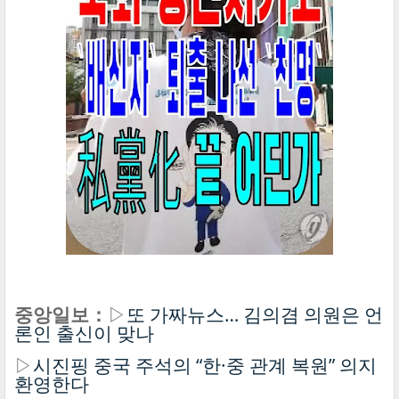
중앙일보：
▷
또 가짜뉴스… 김의겸 의원은 언
론인 출신이 맞나
▷
시진핑 중국 주석의 “한·중 관계 복원” 의지
환영한다