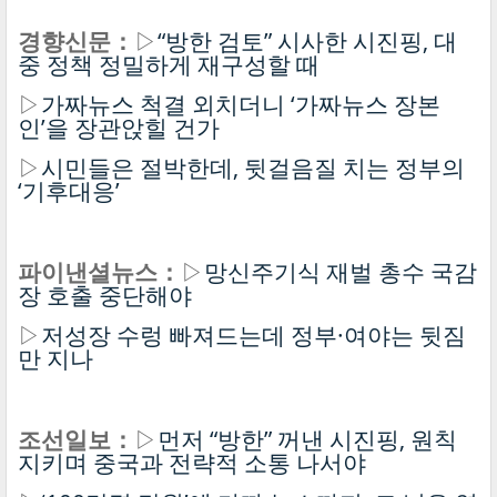
경향신문：
▷
“방한 검토” 시사한 시진핑, 대
중 정책 정밀하게 재구성할 때
▷
가짜뉴스 척결 외치더니 ‘가짜뉴스 장본
인’을 장관앉힐 건가
▷
시민들은 절박한데, 뒷걸음질 치는 정부의
‘기후대응’
파이낸셜뉴스：
▷
망신주기식 재벌 총수 국감
장 호출 중단해야
▷
저성장 수렁 빠져드는데 정부·여야는 뒷짐
만 지나
조선일보：
▷
먼저 “방한” 꺼낸 시진핑, 원칙
지키며 중국과 전략적 소통 나서야