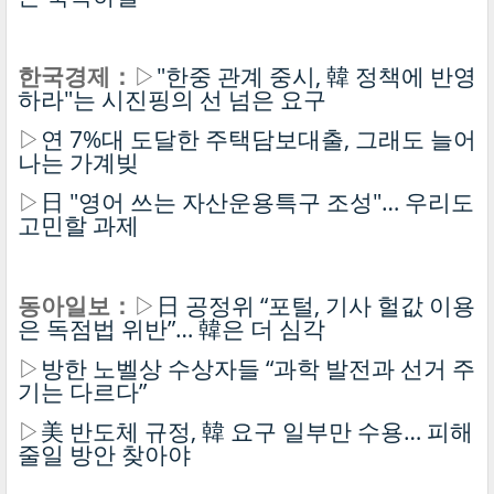
한국경제：
▷
"한중 관계 중시, 韓 정책에 반영
하라"는 시진핑의 선 넘은 요구
▷
연 7%대 도달한 주택담보대출, 그래도 늘어
나는 가계빚
▷
日 "영어 쓰는 자산운용특구 조성"… 우리도
고민할 과제
동아일보：
▷
日 공정위 “포털, 기사 헐값 이용
은 독점법 위반”… 韓은 더 심각
▷
방한 노벨상 수상자들 “과학 발전과 선거 주
기는 다르다”
▷
美 반도체 규정, 韓 요구 일부만 수용… 피해
줄일 방안 찾아야