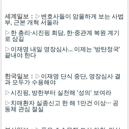
세계일보：
▷
변호사들이 암울하게 보는 사법
부, 근본 개혁 서둘라
▷
한 총리·시진핑 회담, 한·중관계 복원 계기
로 삼길
▷
이재명 내일 영장심사… 이제는 ‘방탄정국’
끝내야 한다
한국일보：
▷
이재명 단식 중단, 영장심사 결
과 모두가 수용해야
▷
시진핑, 방한부터 실천해 '성의' 보여라
▷
치매환자 실종신고 한 해 1만건 이상··· 공
동체 관심 절실