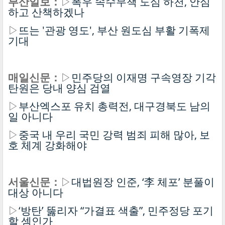
부산일보：
▷
폭우 속수무책 도심 하천, 안심
하고 산책하겠나
▷
뜨는 '관광 영도', 부산 원도심 부활 기폭제
기대
매일신문：
▷
민주당의 이재명 구속영장 기각
탄원은 당내 양심 검열
▷
부산엑스포 유치 총력전, 대구경북도 남의
일 아니다
▷
중국 내 우리 국민 강력 범죄 피해 많아, 보
호 체계 강화해야
서울신문：
▷
대법원장 인준, ‘李 체포’ 분풀이
대상 아니다
▷
‘방탄’ 뚫리자 “가결표 색출”, 민주정당 포기
할 셈인가