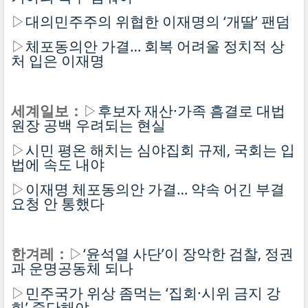
▷
대의민주주의 위협한 이재명의 ‘개딸’ 팬덤
▷
체포동의안 가결… 회복 어려울 정치적 상
처 입은 이재명
세계일보：
▷
후보자 재산·가족 흠결로 대법
원장 공백 우려되는 현실
▷
시민 평온 해치는 심야집회 규제, 국회는 입
법에 속도 내야
▷
이재명 체포동의안 가결… 약속 어긴 부결
요청 안 통했다
한겨레：
▷
‘윤석열 사단’이 장악한 검찰, 정권
과 운명공동체 되나
▷
민주국가 위상 좀먹는 ‘집회·시위 금지 강
화’ 중단해야