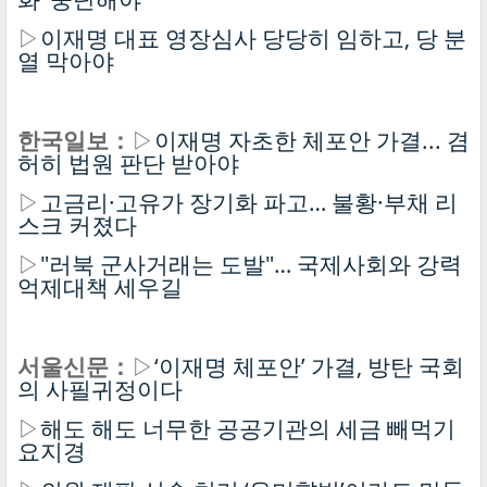
▷
이재명 대표 영장심사 당당히 임하고, 당 분
열 막아야
한국일보：
▷
이재명 자초한 체포안 가결... 겸
허히 법원 판단 받아야
▷
고금리·고유가 장기화 파고… 불황·부채 리
스크 커졌다
▷
"러북 군사거래는 도발"… 국제사회와 강력
억제대책 세우길
서울신문：
▷
‘이재명 체포안’ 가결, 방탄 국회
의 사필귀정이다
▷
해도 해도 너무한 공공기관의 세금 빼먹기
요지경