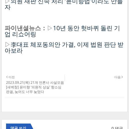
▷
의원 재판 신속 처리 ‘윤미향법’이라도 만들
자
파이낸셜뉴스：
▷
10년 동안 헛바퀴 돌린 기
업 리쇼어링
▷
李대표 체포동의안 가결, 이제 법원 판단 받
아보라
이전
다음
2023.09.21(목) 21개 언론사 사설모음
[새벽창] 윤미향 ‘의원직 상실’ 항소심
판결, 늦어도 너무 늦었다
0 댓글
댓글 쓰기