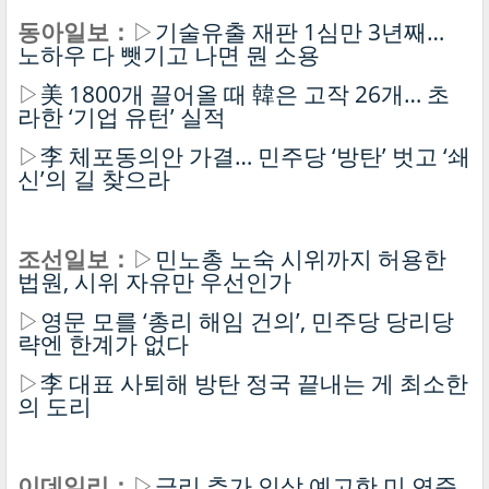
동아일보：
▷
기술유출 재판 1심만 3년째…
노하우 다 뺏기고 나면 뭔 소용
▷
美 1800개 끌어올 때 韓은 고작 26개… 초
라한 ‘기업 유턴’ 실적
▷
李 체포동의안 가결… 민주당 ‘방탄’ 벗고 ‘쇄
신’의 길 찾으라
조선일보：
▷
민노총 노숙 시위까지 허용한
법원, 시위 자유만 우선인가
▷
영문 모를 ‘총리 해임 건의’, 민주당 당리당
략엔 한계가 없다
▷
李 대표 사퇴해 방탄 정국 끝내는 게 최소한
의 도리
이데일리：
▷
금리 추가 인상 예고한 미 연준,