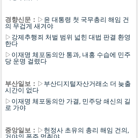
경향신문：
▷
윤 대통령 첫 국무총리 해임 건
의 무겁게 새겨야
▷
강제추행죄 처벌 범위 넓힌 대법 판결 환영
한다
▷
이재명 체포동의안 통과, 내홍 수습에 민주
당 운명 걸렸다
부산일보：
▷
부산디지털자산거래소 더 늦출
시간이 없다
▷
이재명 체포동의안 가결, 민주당 쇄신의 길
로 가야
중앙일보：
▷
헌정사 초유의 총리 해임 건의,
거야의 폭주 멈춰야