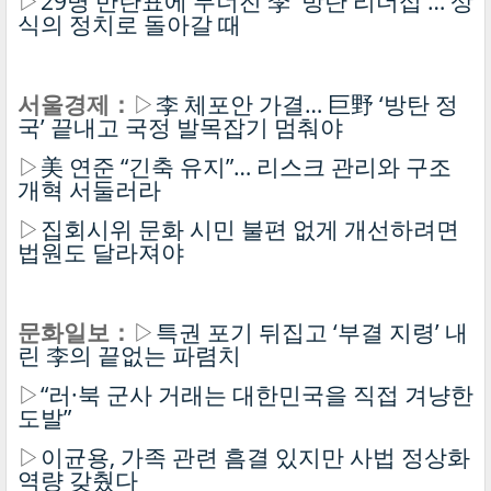
▷
29명 반란표에 무너진 李 '방탄 리더십'… 상
식의 정치로 돌아갈 때
서울경제：
▷
李 체포안 가결… 巨野 ‘방탄 정
국’ 끝내고 국정 발목잡기 멈춰야
▷
美 연준 “긴축 유지”… 리스크 관리와 구조
개혁 서둘러라
▷
집회시위 문화 시민 불편 없게 개선하려면
법원도 달라져야
문화일보：
▷
특권 포기 뒤집고 ‘부결 지령’ 내
린 李의 끝없는 파렴치
▷
“러·북 군사 거래는 대한민국을 직접 겨냥한
도발”
▷
이균용, 가족 관련 흠결 있지만 사법 정상화
역량 갖췄다