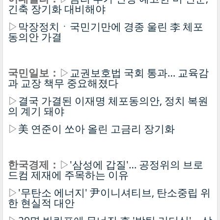
긴축 장기화 대비해야
▷
막장정치ㆍ국민기만에 경종 울린 李 체포
동의안 가결
국민일보：
▷
교권보호법 국회 통과… 교육감
과 교장 책무 중요해졌다
▷
결국 가결된 이재명 체포동의안, 정치 복원
의 계기 돼야
▷
美 연준이 쏘아 올린 고금리 장기화
한국경제：
▷
'삼성에 갑질'… 공정위의 브로
드컴 제재에 주목하는 이유
▷
'무탄소 에너지' 尹이니셔티브, 탄소중립 위
한 현실적 대안