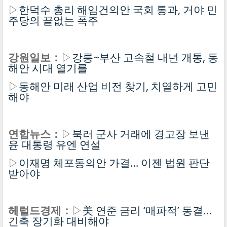
▷
한덕수 총리 해임건의안 국회 통과, 거야 민
주당의 끝없는 폭주
강원일보：
▷
강릉~부산 고속철 내년 개통, 동
해안 시대 열기를
▷
동해안 미래 산업 비전 찾기, 치열하게 고민
해야
연합뉴스：
▷
북러 군사 거래에 경고장 보낸
윤 대통령 유엔 연설
▷
이재명 체포동의안 가결… 이젠 법원 판단
받아야
헤럴드경제：
▷
美 연준 금리 ‘매파적’ 동결...
긴축 장기화 대비해야