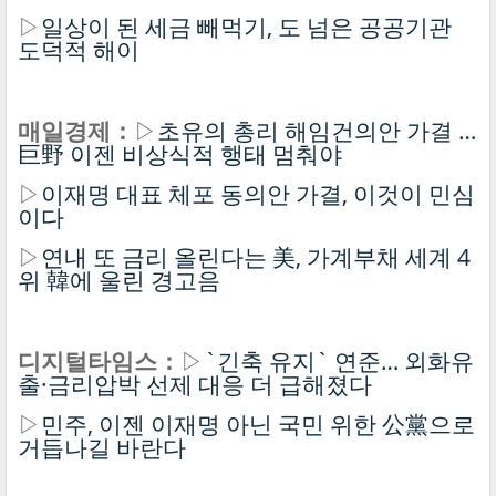
▷
일상이 된 세금 빼먹기, 도 넘은 공공기관
도덕적 해이
매일경제：
▷
초유의 총리 해임건의안 가결 …
巨野 이젠 비상식적 행태 멈춰야
▷
이재명 대표 체포 동의안 가결, 이것이 민심
이다
▷
연내 또 금리 올린다는 美, 가계부채 세계 4
위 韓에 울린 경고음
디지털타임스：
▷
`긴축 유지` 연준… 외화유
출·금리압박 선제 대응 더 급해졌다
▷
민주, 이젠 이재명 아닌 국민 위한 公黨으로
거듭나길 바란다