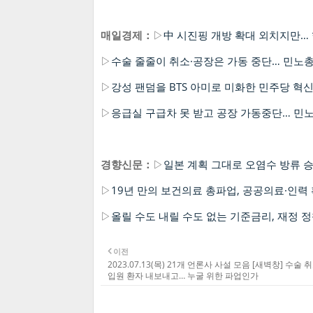
매일경제：
▷
中 시진핑 개방 확대 외치지만…
▷
수술 줄줄이 취소·공장은 가동 중단… 민노
▷
강성 팬덤을 BTS 아미로 미화한 민주당 혁
▷
응급실 구급차 못 받고 공장 가동중단… 민
경향신문：
▷
일본 계획 그대로 오염수 방류 
▷
19년 만의 보건의료 총파업, 공공의료·인력
▷
올릴 수도 내릴 수도 없는 기준금리, 재정 
이전
2023.07.13(목) 21개 언론사 사설 모음 [새벽창] 수술
입원 환자 내보내고… 누굴 위한 파업인가