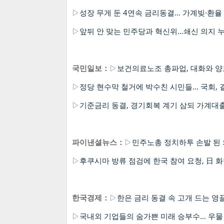
▷
성장 무게 둔 4연속 금리동결… 가계빚·환율
▷
앞뒤 안 맞는 민주당과 혁신위...쇄신 의지 
국민일보：
▷
보건의료노조 총파업, 대화와 양
▷
정당 현수막 철거에 박수친 시민들… 국회,
▷
기준금리 동결, 경기회복 계기 삼되 가계대
파이낸셜뉴스：
▷
민주노총 정치하투 손발 된
▷
후쿠시마 방류 점검에 한국 참여 요청, 日 
한국경제：
▷
한은 금리 동결 속 고개 드는 영
▷
국내외 기업들의 숨가쁜 미래 승부수… 우물