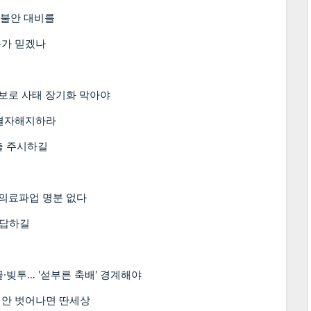
 불안 대비를
누가 믿겠나
보로 사태 장기화 막아야
 결자해지하라
출 주시하길
 의료파업 명분 없다
화답하길
끌·빚투… '섣부른 축배' 경계해야
 안 벗어나면 딴세상