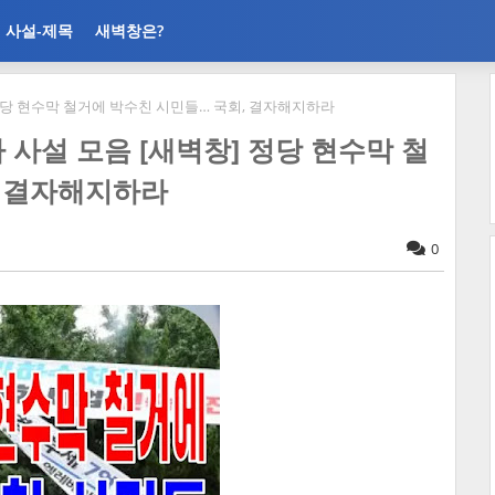
사설-제목
새벽창은?
벽창] 정당 현수막 철거에 박수친 시민들… 국회, 결자해지하라
언론사 사설 모음 [새벽창] 정당 현수막 철
, 결자해지하라
0