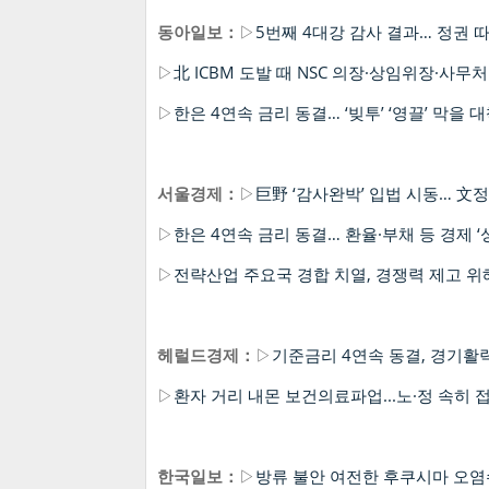
동아일보：
▷
5번째 4대강 감사 결과… 정권 
▷
北 ICBM 도발 때 NSC 의장·상임위장·사무
▷
한은 4연속 금리 동결… ‘빚투’ ‘영끌’ 막을 
서울경제：
▷
巨野 ‘감사완박’ 입법 시동… 文
▷
한은 4연속 금리 동결… 환율·부채 등 경제 
▷
전략산업 주요국 경합 치열, 경쟁력 제고 
헤럴드경제：
▷
기준금리 4연속 동결, 경기활
▷
환자 거리 내몬 보건의료파업...노·정 속히 
한국일보：
▷
방류 불안 여전한 후쿠시마 오염