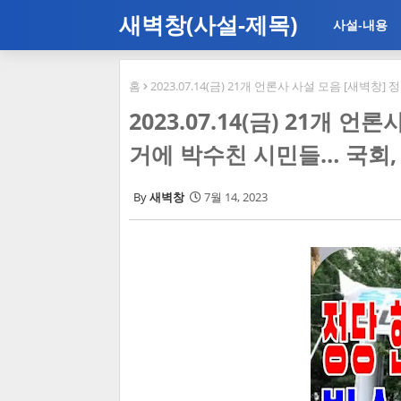
새벽창(사설-제목)
사설-내용
홈
2023.07.14(금) 21개 언론사 사설 모음 [새
2023.07.14(금) 21개 
거에 박수친 시민들… 국회
새벽창
7월 14, 2023