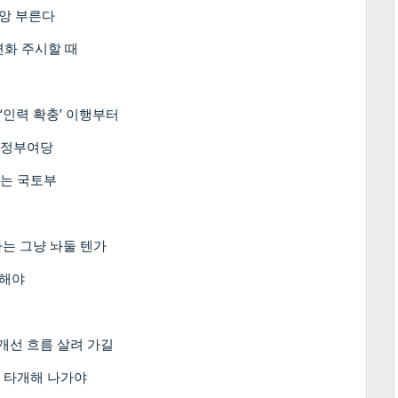
재앙 부른다
변화 주시할 때
 ‘인력 확충’ 이행부터
친 정부여당
숨는 국토부
가는 그냥 놔둘 텐가
력해야
계개선 흐름 살려 가길
로 타개해 나가야