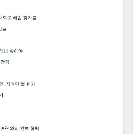
대화로 해법 찾기를
민들
 해법 찾아야
 전략
, 지켜만 볼 텐가
건가
·AP4와의 안보 협력