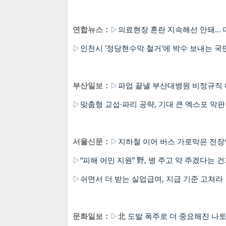
연합뉴스：
▷
의료현장 혼란 지속해선 안돼… 
▷
인천시 '정당현수막 철거'에 박수 보내는 국
부산일보：
▷
파업 끝낼 부산대병원 비정규직
▷
맞춤형 교섭·파리 공략, 기대 큰 엑스포 막판
서울신문：
▷
지하철 이어 버스 가로막은 전장연
▷
“피해 어민 지원” 野, 병 주고 약 주겠다는 
▷
쉬면서 더 받는 실업급여, 지급 기준 고쳐라
문화일보：
▷
北 도발 폭주로 더 중요해진 나토