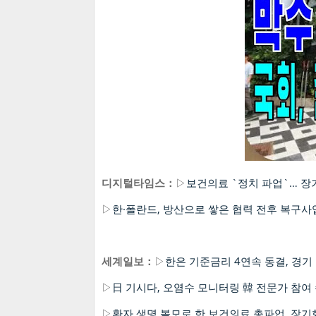
디지털타임스：
▷
보건의료 `정치 파업`… 
▷
한·폴란드, 방산으로 쌓은 협력 전후 복구사
세계일보：
▷
한은 기준금리 4연속 동결, 경기
▷
日 기시다, 오염수 모니터링 韓 전문가 참여
▷
환자 생명 볼모로 한 보건의료 총파업, 장