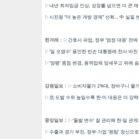
▷
내년 최저임금 인상, 성장률 넘으면 더 큰 
▷
시진핑 “더 높은 개방 경제” 선회… 中 실질 
한겨레：
▷
간호사 파업, 정부 ‘엄정 대응’ 전에
▷
‘일 오염수’ 용인한 빈손 대통령에 찬사 바
▷
‘양평’ 종점 변경, 용역업체 앞세우고 뒤에 
강원일보：
▷
소비자물가 2%대, 장바구니 물
▷
北 도발 수위 높일수록 한·미 대응은 더 강
중앙일보：
▷
‘돌발 변수’ 잘 관리해 한·일 관
▷
수출과 경기 부진, 정부·기업 ‘원팀’ 정신으