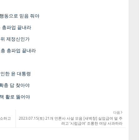
 행동으로 믿음 줘야
총 총파업 끝내라
신위 제정신인가
노총 총파업 끝내라
승인한 윤 대통령
 확충 답 찾아야
정책 활로 뚫어야
다음
 취소하고
2023.07.15(토) 21개 언론사 사설 모음 [새벽창] 실업급여 덜 주
려고 ‘시럽급여’ 조롱한 여당 사과하라